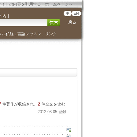
サイトの内容を引用する
．
ホームページへ
中
EN
ト内
｜
戻る
タル仏経
言語レッスン
リンク
．
．
7
件著作が収録され、
2
件全文を含む
2012.03.05 登録