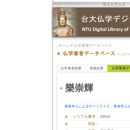
サイトマップ
．
．
ホーム
>
仏学著者データベース
仏学著者検索
検索結果
仏学著者デ
樂崇輝
．
著者本人によるオーソライズ
著者本人
シリアル番号：
59918
別名：