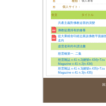
種類：
個人著者
個人サイト：
全文
タイトル
共產主義對佛教迫害的演變
佛教徒應持有的修養
從大乘精舍印經志業談佛教平面媒
走向
虛雲老和尚年譜法彙
慈雲橋第一. 二集
慈雲雜誌 v.41 n.2(總號n.434)=Tzu 
Magazine v.41 n.2(n.434)
慈雲雜誌 v.41 n.3(總號n.435)=Tzu 
Magazine v.41 n.3(n.435)
国