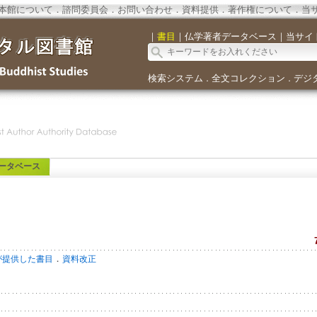
本館について
．
諮問委員会
．
お問い合わせ
．
資料提供
．
著作権について
．
当
｜
書目
｜
仏学著者データベース
｜
当サイ
検索システム
全文コレクション
デジ
．
．
ータベース
．
が提供した書目
資料改正