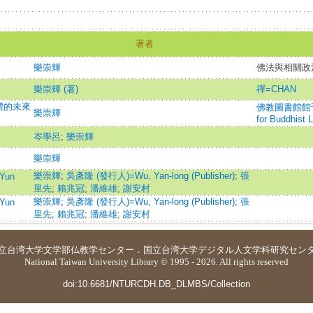
著者
樂崇輝
佛法與相關政
樂崇輝 (著)
禪=CHAN
體的未來
佛教圖書館館刊=In
樂崇輝
for Buddhist L
岑學呂
;
樂崇輝
樂崇輝
樂崇輝
;
吳彥隆 (發行人)=Wu, Yan-long (Publisher)
;
張
Yun
里先
;
賴兆冠
;
潘維雄
;
謝安村
樂崇輝
;
吳彥隆 (發行人)=Wu, Yan-long (Publisher)
;
張
Yun
里先
;
賴兆冠
;
潘維雄
;
謝安村
立台湾大学
文学部仏教学センター
．
国立台湾大学デジタル人文学科研究セン
National Taiwan University Library © 1995 - 2026. All rights reserved
doi:10.6681/NTURCDH.DB_DLMBS/Collection