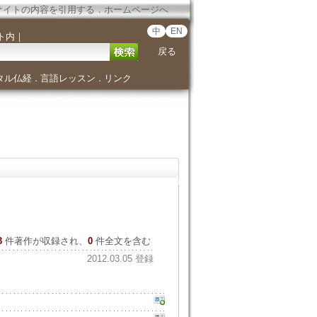
サイトの内容を引用する
．
ホームページへ
中
EN
ト内
｜
戻る
タル仏経
言語レッスン
リンク
．
．
3
件著作が収録され、
0
件全文を含む
2012.03.05 登録