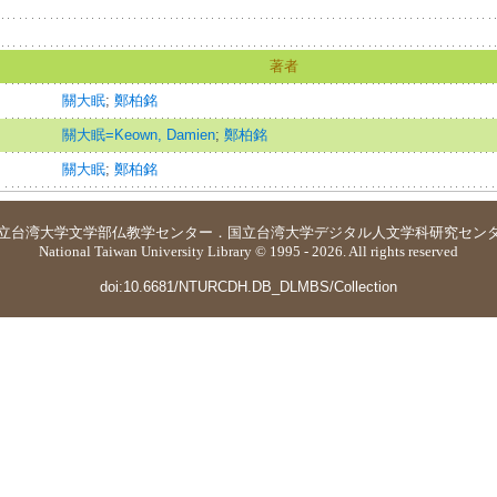
著者
關大眠
;
鄭柏銘
關大眠=Keown, Damien
;
鄭柏銘
關大眠
;
鄭柏銘
立台湾大学
文学部仏教学センター
．
国立台湾大学デジタル人文学科研究セン
National Taiwan University Library © 1995 - 2026. All rights reserved
doi:10.6681/NTURCDH.DB_DLMBS/Collection