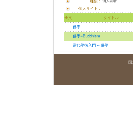
種類：
個人著者
個人サイト：
全文
タイトル
佛學
佛學=Buddhism
當代學術入門 -- 佛學
国