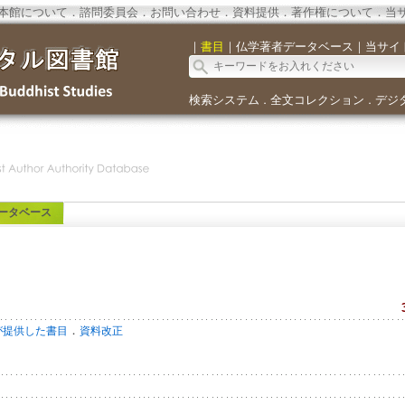
本館について
．
諮問委員会
．
お問い合わせ
．
資料提供
．
著作権について
．
当
｜
書目
｜
仏学著者データベース
｜
当サイ
検索システム
全文コレクション
デジ
．
．
ータベース
．
が提供した書目
資料改正