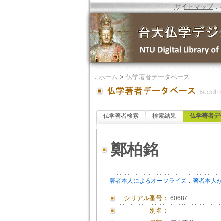
サイトマップ
．
．
ホーム
>
仏学著者データベース
仏学著者検索
検索結果
仏学著者デ
鄭柏銘
．
著者本人によるオーソライズ
著者本人
シリアル番号：
60687
別名：