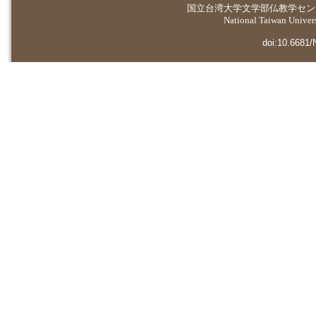
国立台湾大学
文学部仏教学セン
National Taiwan Universi
doi:10.6681