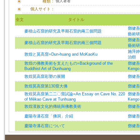
種類：
個人著者
個人サイト：
全文
タイトル
鄧健吾
麥積山石窟的研究及早期石窟的兩三個問題
藝術研
鄧健吾
麥積山石窟的研究及早期石窟的兩三個問題
藝術研
施萍婷
敦煌と莫高窟=Dun-huang and MoKaoKu
治樹
敦煌の佛教美術を支えたもの=Background of the
鄧健吾 
Buddhist Art of Dunhuang
Kengo 
敦煌莫高窟彩塑の展開
鄧健吾 
敦煌莫高窟第130窟大佛
鄧健吾
敦煌莫高窟第二二〇窟試論=An Essay on Cave No. 220
鄧健吾 
of Mêkao Cave at Tunhuang
Kengo 
敦煌漢族文化的傳統與佛教美術
鄧健吾
慶陽寺溝石窟「佛洞」介紹
鄧健吾
慶陽寺溝石窟について
鄧健吾 