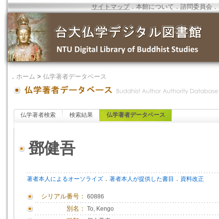
サイトマップ
．
本館について
．
諮問委員会
．
．
ホーム
>
仏学著者データベース
仏学著者検索
検索結果
仏学著者データベース
鄧健吾
．
．
著者本人によるオーソライズ
著者本人が提供した書目
資料改正
シリアル番号：
60886
別名：
To, Kengo