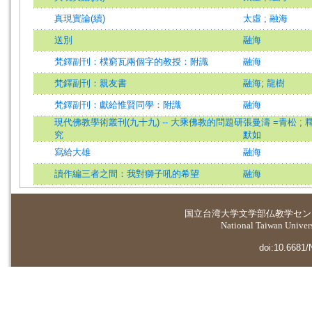
真現實論(續)
太虛
;
融海
送別
融海
梵鐸副刊：樸窮瓦兩個字的教授：附識
融海
梵鐸副刊：親友書
融海
;
龍樹
梵鐸副刊：獻給惟賢同學：附識
融海
現代佛教學術叢刊(九十九) -- 大乘佛教的問題研
張曼濤 =青松
;
究
默如
寫給大雄
融海
讀作編三者之間：我對獅子吼的希望
融海
国立台湾大学
文学部仏教学セン
National Taiwan Universi
doi:10.6681