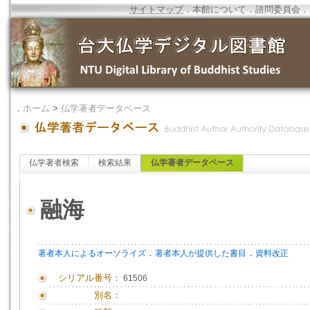
サイトマップ
．
本館について
．
諮問委員会
．
．
ホーム
>
仏学著者データベース
仏学著者検索
検索結果
仏学著者データベース
融海
．
．
著者本人によるオーソライズ
著者本人が提供した書目
資料改正
シリアル番号：
61506
別名：