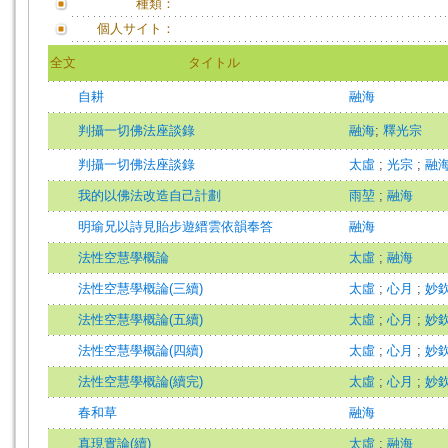
種類：
個人サイト：
全文
タイトル
自耕
融海
判攝一切佛法座談錄
融海
;
釋光宗
判攝一切佛法座談錄
太虛
;
光宗
;
融
我的以佛法改造自己計劃
雨堃
;
融海
明瑜兄以詩見貽步遊縉雲依韻奉答
融海
法性空慧學概論
太虛
;
融海
法性空慧學概論(三續)
太虛
;
心月
;
妙
法性空慧學概論(五續)
太虛
;
心月
;
妙
法性空慧學概論(四續)
太虛
;
心月
;
妙
法性空慧學概論(續完)
太虛
;
心月
;
妙
春和草
融海
真現實論(續)
太虛
;
融海