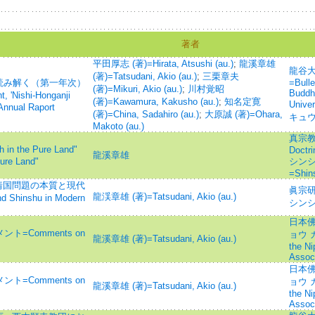
著者
平田厚志 (著)=Hirata, Atsushi (au.)
;
龍溪章雄
龍谷
(著)=Tatsudani, Akio (au.)
;
三栗章夫
読み解く（第一年次）
=Bulle
(著)=Mikuri, Akio (au.)
;
川村覚昭
Buddhi
 'Nishi-Honganji
(著)=Kawamura, Kakusho (au.)
;
知名定寛
Univ
 Annual Raport
(著)=China, Sadahiro (au.)
;
大原誠 (著)=Ohara,
キュウ
Makoto (au.)
真宗教学
the Pure Land"
Doctri
龍溪章雄
Pure Land"
シンシ
=Shin
 靖国問題の本質と現代
眞宗研
龍渓章雄 (著)=Tatsudani, Akio (au.)
 Shinshu in Modern
シンシ
日本佛
=Comments on
ョウ ガ
龍溪章雄 (著)=Tatsudani, Akio (au.)
the N
Associ
日本佛
=Comments on
ョウ ガ
龍溪章雄 (著)=Tatsudani, Akio (au.)
the N
Associ