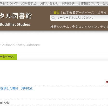
本館について
．
諮問委員会
．
お問い合わせ
．
資料提供
．
著作権について
．
当
｜
書目
｜
仏学著者データベース
｜
当サイ
検索システム
全文コレクション
デジ
．
．
ータベース
3
．
が提供した書目
資料改正
i, Akio