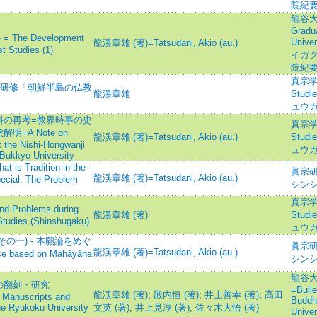
院紀要
龍谷大学
Gradu
e Development
Univ
龍溪章雄 (著)=Tatsudani, Akio (au.)
t Studies (1)
イガク
院紀要
真宗学=S
国研修「朝鮮半島の仏教
龍溪章雄
Studi
ュウ
料の再考=教界時事の史
真宗学=S
A Note on
龍渓章雄 (著)=Tatsudani, Akio (au.)
Studi
 the Nishi-Hongwanji
ュウ
Bukkyo University
radition in the
眞宗研
龍渓章雄 (著)=Tatsudani, Akio (au.)
ecial: The Problem
シンシ
真宗学=S
roblems during
龍溪章雄 (著)
Studi
 Studies (Shinshugaku)
ュウ
の一) - 本願論をめぐ
眞宗研
龍渓章雄 (著)=Tatsudani, Akio (au.)
ce based on Mahāyāna
シンシ
龍谷
の翻刻・研究
=Bulle
龍渓章雄 (著)
;
殿内恒 (著)
;
井上善幸 (著)
;
高田
 Manuscripts and
Buddhi
he Ryukoku University
文英 (著)
;
井上見淳 (著)
;
佐々木大悟 (著)
Univ