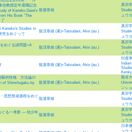
真宗学=S
添泰信教授定年退職記念
龍溪章雄
Studi
of Kaneko Daiei's
ュウ
from His Book "The
)"
真宗学=S
ko's Studies in
龍渓章雄 (著)=Tatsudani, Akio (au.)
Studi
初期の研究をめぐって
ュウ
真宗学=S
をめぐる諸問題=A
龍渓章雄 (著)=Tatsudani, Akio (au.)
Studi
ュウ
印度學佛
Indian
察
龍溪章雄 (著)=Tatsudani, Akio (au.)
Studi
Kenky
龍谷大学
駆的性格 : 方法論の
龍溪章雄 (著)=Tatsudani, Akio (au.)
Univ
f Shinshugaku by
ンシ
真宗学=S
問・思想形成過程をめぐ
龍溪章雄
Studi
ュウ
真宗学=S
ぐる一考察 ― 幼少年
龍溪章雄
Studi
ュウ
日本佛
ョウ ガ