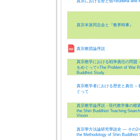
真宗における聖と俗=Buddha and Man 
真宗本派同志会と『教界時事』
真宗教団論序説
真宗教学における戦争責任の問題 -
をめぐって=The Problem of War Respo
Buddhist Study
真宗教学者における歴史と責任 --
ぐって
真宗教学論序説 - 現代教学像の模索=A Pe
the Shin Buddhist Teaching:Search
Vision
真宗學方法論研究學說史 — その2= The 
the Methodology of Shin Buddhist 