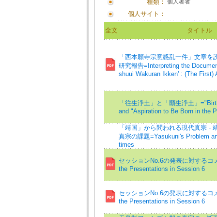
種類：
個人著者
個人サイト：
全文
タイトル
「西本願寺宗意惑乱一件」文章を
研究報告=Interpreting the Document,
shuui Wakuran Ikken' : (The First)
「往生浄土」と「願生浄土」="Birth in 
and "Aspiration to Be Born in the 
「靖国」から問われる現代真宗 -
真宗の課題=Yasukuni's Problem and
times
セッションNo.6の発表に対するコメント
the Presentations in Session 6
セッションNo.6の発表に対するコメント
the Presentations in Session 6