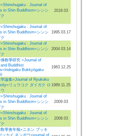
hinshugaku : Journal of
es in Shin Buddhism=シンシ
2018.03
ガク
hinshugaku : Journal of
es in Shin Buddhism=シンシ
1995.03.17
ガク
hinshugaku : Journal of
es in Shin Buddhism=シンシ
2004.03.14
ガク
教學研究 =Journal of
 and Buddhist
1983.12.25
es=Indogaku Bukkyōgaku
ū
論集=Journal of Ryukoku
ersity=リュウコク ダイガク ロ
1989.11.25
ュウ
hinshugaku : Journal of
es in Shin Buddhism=シンシ
2009.03
ガク
hinshugaku : Journal of
es in Shin Buddhism=シンシ
2008.03
ガク
敎學會年報=ニホン ブッキ
ッカイ ネンポウ=journal of