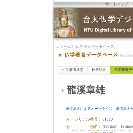
サイトマップ
．
．
ホーム
>
仏学著者データベース
仏学著者検索
検索結果
仏学著者デ
龍溪章雄
．
著者本人によるオーソライズ
著者本人
シリアル番号：
61820
別名：
龍渓章雄
=
Tatsudan