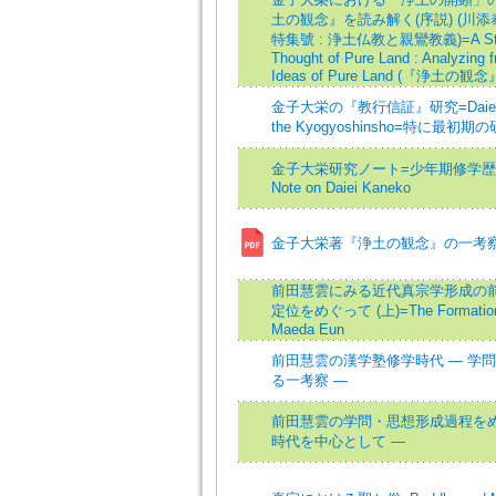
土の観念』を読み解く(序説) (川
特集號 : 浄土仏教と親鸞教義)=A Study 
Thought of Pure Land : Analyzing 
Ideas of Pure Land (『浄土の観念』
金子大栄の『教行信証』研究=Daiei Kane
the Kyogyoshinsho=特に最
金子大栄研究ノート=少年期修学歴
Note on Daiei Kaneko
金子大栄著『浄土の観念』の一考
前田慧雲にみる近代真宗学形成の前
定位をめぐって (上)=The Formation o
Maeda Eun
前田慧雲の漢学塾修学時代 ― 学
る一考察 ―
前田慧雲の学問・思想形成過程をめ
時代を中心として ―