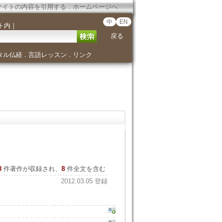
サイトの内容を引用する
．
ホームページへ
中
EN
ト内
｜
戻る
タル仏経
言語レッスン
リンク
．
．
8
件著作が収録され、
8
件全文を含む
2012.03.05 登録