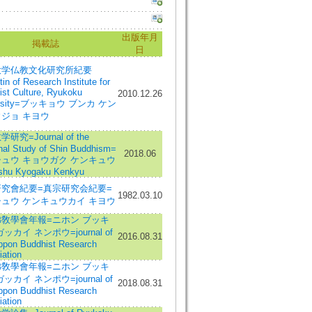
出版年月
掲載誌
日
大学仏教文化研究所紀要
tin of Research Institute for
st Culture, Ryukoku
2010.12.26
ersity=ブッキョウ ブンカ ケン
ジョ キヨウ
研究=Journal of the
nal Study of Shin Buddhism=
2018.06
ュウ キョウガク ケンキュウ
shu Kyogaku Kenkyu
究會紀要=真宗研究会紀要=
1982.03.10
ュウ ケンキュウカイ キヨウ
敎學會年報=ニホン ブッキ
ッカイ ネンポウ=journal of
2016.08.31
ippon Buddhist Research
ation
敎學會年報=ニホン ブッキ
ッカイ ネンポウ=journal of
2018.08.31
ippon Buddhist Research
ation