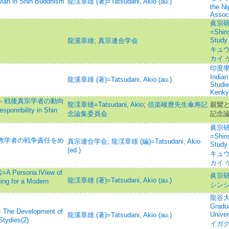
in Shin Buddhism
龍渓章雄 (著)=Tatsudani, Akio (au.)
the N
Associ
眞宗研
=Shins
Stud
龍溪章雄
;
真宗連合学会
キュウ
カイ 
印度學佛
Indian
龍溪章雄 (著)=Tatsudani, Akio (au.)
Studi
Kenky
- 戦後真宗学者の動向
龍渓章雄=Tatsudani, Akio
;
信楽峻麿先生傘寿記
親鸞と
nribility in Shin
念論集委員会
記念
眞宗研
=Shins
 教学者の戦争責任をめ
真宗連合学会
;
龍渓章雄 (編)=Tatsudani, Akio
Stud
(ed.)
キュウ
カイ 
rsona lView of
眞宗研
龍渓章雄 (著)=Tatsudani, Akio (au.)
ing for a Modern
シンシ
龍谷大学
Gradu
Development of
Univ
龍溪章雄 (著)=Tatsudani, Akio (au.)
Stydies(2)
イガク