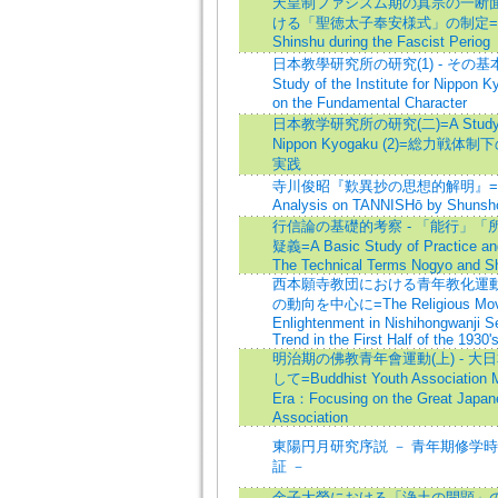
天皇制ファシズム期の真宗の一断面
ける「聖徳太子奉安様式」の制定=One 
Shinshu during the Fascist Periog
日本教學研究所の研究(1) - その
Study of the Institute for Nippon 
on the Fundamental Character
日本教学研究所の研究(二)=A Study of th
Nippon Kyogaku (2)=総力
実践
寺川俊昭『歎異抄の思想的解明』=A Phi
Analysis on TANNISHō by Shunsh
行信論の基礎的考察 - 「能行」
疑義=A Basic Study of Practice and
The Technical Terms Nogyo and S
西本願寺教団における青年教化運動 :
の動向を中心に=The Religious Movem
Enlightenment in Nishihongwanji Sec
Trend in the First Half of the 1930'
明治期の佛教青年會運動(上) - 
して=Buddhist Youth Association M
Era：Focusing on the Great Japan
Association
東陽円月研究序説 － 青年期修学
証 －
金子大榮における「浄土の開顕」の