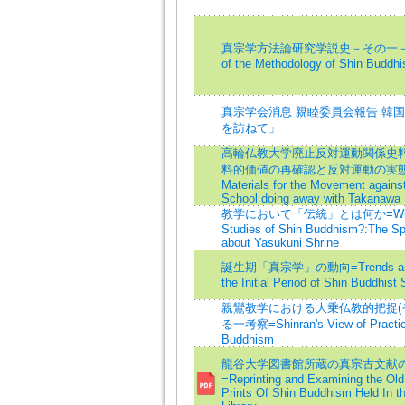
真宗学方法論研究学説史－その一－= Th
of the Methodology of Shin Buddhis
真宗学会消息 親睦委員会報告 韓
を訪ねて」
高輪仏教大学廃止反対運動関係史
料的価値の再確認と反対運動の実態解明=
Materials for the Movement against
School doing away with Takanawa 
教学において「伝統」とは何か=What is T
Studies of Shin Buddhism?:The Sp
about Yasukuni Shrine
誕生期「真宗学」の動向=Trends and P
the Initial Period of Shin Buddhist
親鸞教学における大乗仏教的把捉(そ
る一考察=Shinran's View of Practi
Buddhism
龍谷大学図書館所蔵の真宗古文献
=Reprinting and Examining the Old
Prints Of Shin Buddhism Held In t