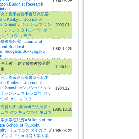
1994.05.25
ippon Buddhist Research
ation
究 : 眞宗連合學會研究紀要
hu Kenkyu : Journal of
y of Shinshu=シンシュウ ケン
2006.01
 : シンシュウ レンゴウ ガッ
ケンキュウ キヨウ
教學研究 =Journal of
 and Buddhist
1982.12.25
es=Indogaku Bukkyōgaku
ū
浄土教 -- 信楽峻麿教授還暦
1986.09
論集
究 : 眞宗連合學會研究紀要
hu Kenkyu : Journal of
y of Shinshu=シンシュウ ケン
1984.12
 : シンシュウ レンゴウ ガッ
ケンキュウ キヨウ
究會紀要=真宗研究会紀要=
1980.12.10
ュウ ケンキュウカイ キヨウ
大学院紀要=Bulletin of the
ate School of Ryukoku
ersity=リュウコク ダイガク ダ
1985.03.22
イン キヨウ=龍谷大学大学