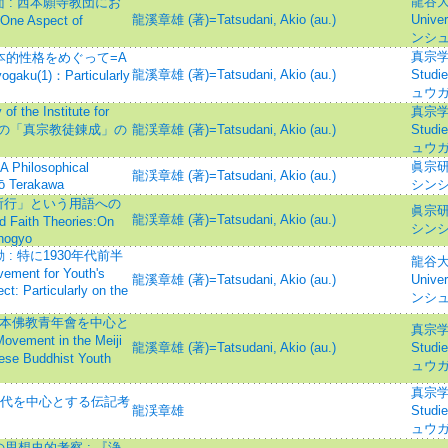
龍谷大学
 : 西本願寺教団にお
龍溪章雄 (著)=Tatsudani, Akio (au.)
Univ
Aspect of
ンシ
真宗学=S
基本的性格をめぐって=A
龍溪章雄 (著)=Tatsudani, Akio (au.)
Studi
Kyogaku(1)：Particularly
ュウ
e Institute for
真宗学=S
戦体制下の「真宗教徒錬成」の
龍渓章雄 (著)=Tatsudani, Akio (au.)
Studi
ュウ
眞宗研
losophical
龍渓章雄 (著)=Tatsudani, Akio (au.)
ō Terakawa
シンシ
「所行」という用語への
眞宗研
龍渓章雄 (著)=Tatsudani, Akio (au.)
 Faith Theories:On
シンシ
hogyo
 特に1930年代前半
龍谷大学
ent for Youth's
龍溪章雄 (著)=Tatsudani, Akio (au.)
Univ
t: Particularly on the
ンシ
s
大日本佛教青年會を中心と
真宗学=S
ovement in the Meiji
龍溪章雄 (著)=Tatsudani, Akio (au.)
Studi
ese Buddhist Youth
ュウ
真宗学=S
時代を中心とする伝記考
龍渓章雄
Studi
ュウ
思想史的考察 : 『浄