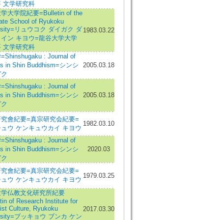
 文学研究科
大学院紀要=Bulletin of the
ate School of Ryukoku
ersity=リュウコク ダイガク ダ
1983.03.22
イン キヨウ=龍谷大学大学
 文学研究科
hinshugaku : Journal of
es in Shin Buddhism=シンシ
2005.03.18
ガク
hinshugaku : Journal of
es in Shin Buddhism=シンシ
2005.03.18
ガク
究會紀要=真宗研究会紀要=
1982.03.10
ュウ ケンキュウカイ キヨウ
hinshugaku : Journal of
es in Shin Buddhism=シンシ
2020.03
ガク
究會紀要=真宗研究会紀要=
1979.03.25
ュウ ケンキュウカイ キヨウ
大学仏教文化研究所紀要
tin of Research Institute for
st Culture, Ryukoku
2017.03.30
ersity=ブッキョウ ブンカ ケン