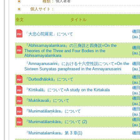
種類：
個人著者
個人サイト：
全文
タイトル
磯田煕
「大悲心陀羅尼」について
(au.
『Abhisamayalamkara』の三身説と四身説=On the
磯田煕
Theories of the Three and Four Bodies in the
(au.
Abhisamayalamkara
『Amnayanusarini』における十六空性説について=On the
磯田煕
Sixteen Sunyatas paraphrased in the Amnayanusarini
(au.
磯田煕
『Durbodhālokā』について
(au.
磯田煕
『Kīrtikalā』について=A study on the Kirtakala
(au.
磯田煕
『Muktikavali』について
(au.
磯田煕
『Munimatālaṃkāra』について
(au.
磯田煕
『Munimatālaṃkāra』について (2)
(au.
『Munimatalamkara』第 3 章(1)
磯