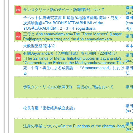
磯田煕
サンスクリット語のチベット語飜譯法について
(au.
チベット仏典研究叢書 Ⅲ 瑜伽師地論菩薩地 随法・究竟・
磯田熙
次第瑜伽處=The BODHISATTVABHŪMI of the
(com
YOGĀCĀRABHŪMI: 2・3・4 Yogasthāna
著)=F
三母と Abhisamayalamkara=The “Three Mothers” (Larger
磯田熙
Prajñaparamita-sutras) and the Abhisamayalamkara
大般涅槃経(南本)2
塚
有關Jayananda著《入中觀註疏》所引用的〈22種發心〉
磯田煕
=The 22 Kinds of Mental Initiation Quotes in Jayananda's
(au.
"Commentary on Entering the Madhyamakavatarasya Tika"
死・中有・再生による成覚論 -- 『Amnayamanjarī』におけ
磯田煕
る
弘
佛敎タントリズムの展開(序) -- 菩提心に?點をおいて
磯
磯田煕
松長有慶『密教経典成立史論』
(au.
磯田煕
法身の事業について=On the Functions of the dharma -body
(au.