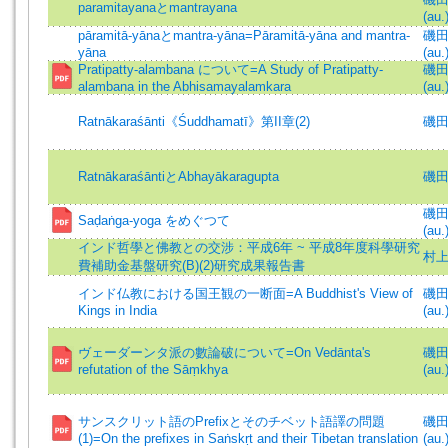
paramitayanaとmantrayana
(au.
pāramitā-yānaとmantra-yāna=Pāramitā-yāna and mantra-
磯田煕
yāna
(au.
Pratipatty-alambana について=A Study of Pratipatty-
磯田煕
alambana in the Abhisamayalamkara
(au.
Ratnākaraśānti《Śuddhamatī》第II章(2)
磯田煕
RatnākaraśāntiとAbhayākaragupta
磯田煕
磯田煕
Saḍaṅga-yoga をめぐつて
(au.
インド哲學と佛教との交涉：平成6年 ~ 平成8年度科學研究
村
費補助金基盤研究(B)(2)研究成果報告書
インド仏教における国王観の一断面=A Buddhist's View of
磯田煕
Kings in India
(au.
ヴェーダーンタ派の數論破について=On Vedānta's
磯田煕
refutation of the Sāṃkhya
(au.
サンスクリット語のPrefixとそのチベット語譯の問題
磯田煕
(1)=On the prefixes in Saṅskṛt and their Tibetan translation
(au.