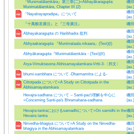
『Munimatālaṃkāra』第三章(二)=Abhayākaragupta:
磯田煕
Munimatālaṃkāra, Chapter III (2)
(au.
磯田煕
『Nayatrayapradipa』について
(au.
『十萬般若廣注』と『三母廣注』
磯
磯田煕
Abhayakaragupta の Haribhadra 批判
(au.
磯田煕
Abhyaakaragupta 『Munimataala.mkaara』(Text)(I)
(au.
磯田煕
Abhyākaragupta『Munimatālaṃkāra・(Text)(II)
(au.
磯田煕
Arya-Vimuktasena:Abhisamayalamkara-Vrtti-3-〔邦文〕
(au.
磯田煕
bhumi-sambhara について -Dharmamitra による-
(au.
Cittotpada について=A Study on Cittotpada in the
磯田煕
Abhisamayalamkara
(au.
Hevajra-sadhana について -- Santi-paの理解を中心に
磯田煕
=Concerning Santi-pa's Bhramahana-sadhana
(au.
Hevajra-tantraにおけるsamadhiについて=On samidhi in the
磯田煕
Hevaira tantra
(au.
Nirvedha-bhagiya について=A Study on the Nirvedha-
磯田煕
bhagiya in the Abhisamayalamkara
(au.
磯田煕