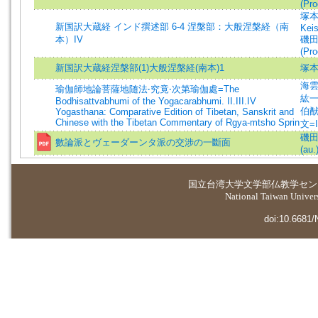
(Pro
塚本啓
新国訳大蔵経 インド撰述部 6-4 涅槃部：大般涅槃経（南
Keis
本）IV
磯田熙
(Pro
新国訳大蔵経涅槃部(1)大般涅槃経(南本)1
塚
海雲=
瑜伽師地論菩薩地随法‧究竟‧次第瑜伽處=The
紘一=
Bodhisattvabhumi of the Yogacarabhumi. II.III.IV
伯猷=
Yogasthana: Comparative Edition of Tibetan, Sanskrit and
Chinese with the Tibetan Commentary of Rgya-mtsho Sprin
文=I
磯田煕
數論派とヴェーダーンタ派の交涉の一斷面
(au.
国立台湾大学
文学部仏教学セン
National Taiwan Universi
doi:10.6681