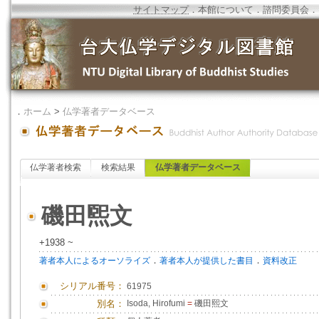
サイトマップ
．
本館について
．
諮問委員会
．
．
ホーム
>
仏学著者データベース
仏学著者検索
検索結果
仏学著者データベース
磯田煕文
+1938 ~
．
．
著者本人によるオーソライズ
著者本人が提供した書目
資料改正
シリアル番号：
61975
別名：
Isoda, Hirofumi
=
磯田熙文