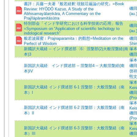
書評：兵藤一夫著『般若経釈 現観荘厳論の研究』=Book
磯田煕
Review: HYŌDŌ Kazuo, A Study of the
Abhisamayālaṃkāra, A Commentary on the
(au.
Prajñāpāramitāsūtra
特別部会「インド学研究における科学技術の応用」報告
磯田煕
=Symposium on “Application of scientific techology to
(au.
indological research”
般若波羅蜜﹝Prajnaparamita﹞的觀想=Meditation on the
磯
Perfect of Wisdom
Shing
新國訳大蔵経 -- インド撰述部〈6〉涅槃部(2)大般涅槃経(南
塚本啟
本)3
磯田煕
塚本啓
新国訳大蔵経 インド撰述部 -- 涅槃部4 -- 大般涅槃経(南
磯田煕
本)IV
啓祥=
煕文=
塚本啓
新国訳大蔵経 インド撰述部 6-1 涅槃部：大般涅槃経（南
Keis
本）I
磯田熙
(Pro
塚本啓
新国訳大蔵経 インド撰述部 6-2 涅槃部：大般涅槃経（南
Keis
本）II
磯田熙
(Pro
塚本啓
新国訳大蔵経 インド撰述部 6-3 涅槃部：大般涅槃経（南
Keis
本）III
磯田熙