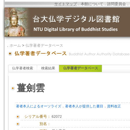
サイトマップ
．
本館について
．
諮問委員会
．
．
ホーム
>
仏学著者データベース
仏学著者検索
検索結果
仏学著者データベース
薑劍雲
．
．
著者本人によるオーソライズ
著者本人が提供した書目
資料改正
シリアル番号：
62072
別名：