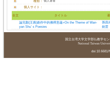
種類：
個人著者
個人サイト：
全文
タイトル
孫昌
論完顏(王壽)創作中的佛禪意蘊=On the Theme of Wan-
yan Shu’ s Poesies
劍雲
国立台湾大学
文学部仏教学セン
National Taiwan Universi
doi:10.6681