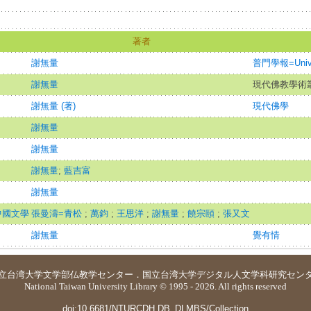
著者
謝無量
普門學報=Univers
謝無量
現代佛教學術叢
謝無量 (著)
現代佛學
謝無量
謝無量
謝無量
;
藍吉富
謝無量
中國文學
張曼濤=青松
;
萬鈞
;
王思洋
;
謝無量
;
饒宗頤
;
張又文
謝無量
覺有情
立台湾大学
文学部仏教学センター
．
国立台湾大学デジタル人文学科研究セン
National Taiwan University Library © 1995 - 2026. All rights reserved
doi:10.6681/NTURCDH.DB_DLMBS/Collection