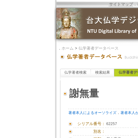
サイトマップ
．
．
ホーム
>
仏学著者データベース
仏学著者検索
検索結果
仏学著者デ
謝無量
．
著者本人によるオーソライズ
著者本人
シリアル番号：
62257
別名：