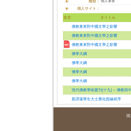
種類：
個人著者
個人サイト：
全文
タイトル
佛教東來對中國文學之影響
佛教東來對中國文學之影響
佛教東來對中國文學之影響
佛學大綱
佛學大綱
佛學大綱
佛學大綱
現代佛教學術叢刊(十九) -- 佛教與
新譯蓮華生大士應化因緣經序
国