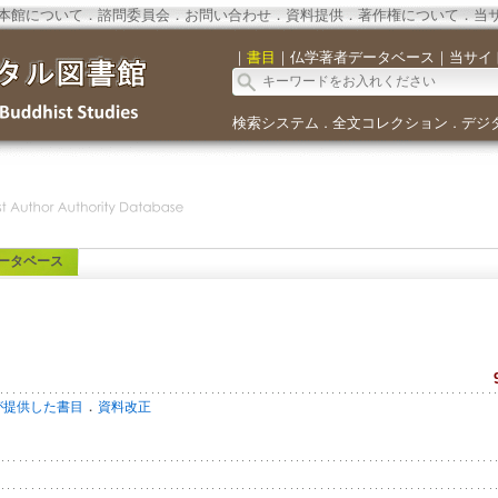
本館について
．
諮問委員会
．
お問い合わせ
．
資料提供
．
著作権について
．
当
｜
書目
｜
仏学著者データベース
｜
当サイ
検索システム
全文コレクション
デジ
．
．
ータベース
．
が提供した書目
資料改正