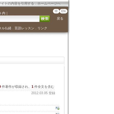
サイトの内容を引用する
．
ホームページへ
中
EN
ト内
｜
戻る
タル仏経
言語レッスン
リンク
．
．
9
件著作が収録され、
1
件全文を含む
2012.03.05 登録