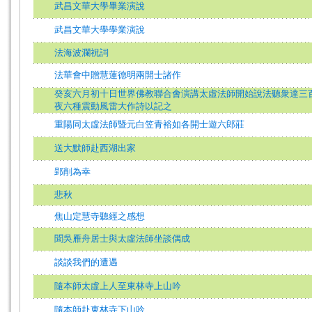
武昌文華大學畢業演說
武昌文華大學學業演說
法海波瀾祝詞
法華會中贈慧蓮德明兩開士諸作
癸亥六月初十日世界佛教聯合會演講太虛法師開始說法聽衆達三
夜六種震動風雷大作詩以記之
重陽同太虛法師暨元白笠青裕如各開士遊六郎莊
送大默師赴西湖出家
郢削為幸
悲秋
焦山定慧寺聽經之感想
聞吳雁舟居士與太虛法師坐談偶成
談談我們的遭遇
隨本師太虛上人至東林寺上山吟
隨本師赴東林寺下山吟