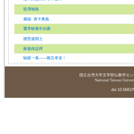
龍潭晚眺
藏秘: 唐卡奧義
覆李蛻庵年伯書
贈慧蓮開士
蘇曼殊說禪
驗屍一幕——概言孝道！
国立台湾大学
文学部仏教学セン
National Taiwan Universi
doi:10.6681