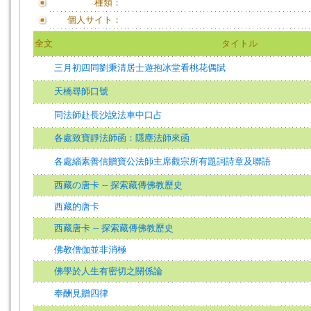
種類：
個人サイト：
全文
タイトル
三月初四同劉秉清居士遊抱冰堂看桃花偶賦
天橋尋師口號
同法師赴長沙說法車中口占
各處致寶靜法師函：隱塵法師來函
各處緇素善信贈寶公法師主席觀宗所有題詞詩章及聯語
西藏の唐卡 -- 探索藏傳佛教歷史
西藏的唐卡
西藏唐卡 -- 探索藏傳佛教歷史
佛教僧伽並非消極
佛學於人生有密切之關係論
奉酬見贈四律