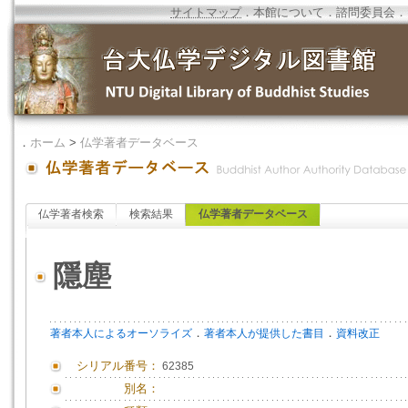
サイトマップ
．
本館について
．
諮問委員会
．
．
ホーム
>
仏学著者データベース
仏学著者検索
検索結果
仏学著者データベース
隱塵
．
．
著者本人によるオーソライズ
著者本人が提供した書目
資料改正
シリアル番号：
62385
別名：