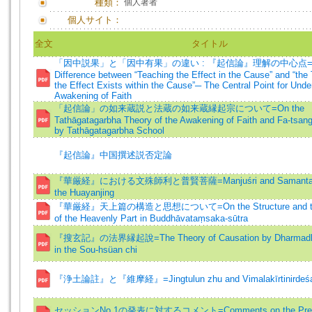
種類：
個人著者
個人サイト：
全文
タイトル
「因中説果」と「因中有果」の違い : 『起信論』理解の中心点=T
Difference between “Teaching the Effect in the Cause” and “the 
the Effect Exists within the Cause”─ The Central Point for Unde
Awakening of Faith
「起信論」の如来蔵説と法蔵の如来蔵縁起宗について=On the
Tathāgatagarbha Theory of the Awakening of Faith and Fa-tsang
by Tathāgatagarbha School
『起信論』中国撰述説否定論
『華厳経』における文殊師利と普賢菩薩=Manjuśri and Samantabh
the Huayanjing
『華厳経』天上篇の構造と思想について=On the Structure and the
of the Heavenly Part in Buddhāvataṃsaka-sūtra
『搜玄記』の法界縁起說=The Theory of Causation by Dharmadhā
in the Sou-hsüan chi
『浄土論註』と『維摩経』=Jingtulun zhu and Vimalakīrtinirdeś
セッションNo.1の発表に対するコメント=Comments on the Present