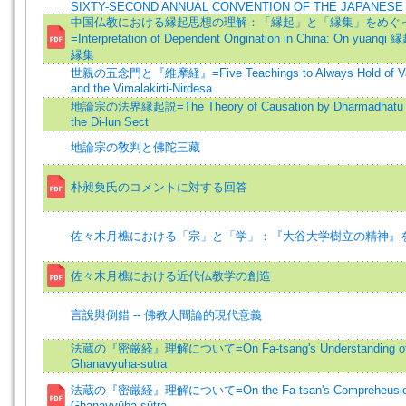
SIXTY-SECOND ANNUAL CONVENTION OF THE JAPANESE
中国仏教における縁起思想の理解：「縁起」と「縁集」をめぐ
=Interpretation of Dependent Origination in China: On yuanqi 
縁集
世親の五念門と『維摩経』=Five Teachings to Always Hold of V
and the Vimalakirti-Nirdesa
地論宗の法界縁起説=The Theory of Causation by Dharmadhatu a
the Di-lun Sect
地論宗の敎判と佛陀三藏
朴昶奐氏のコメントに対する回答
佐々木月樵における「宗」と「学」：『大谷大学樹立の精神』
佐々木月樵における近代仏教学の創造
言說與倒錯 -- 佛教人間論的現代意義
法蔵の『密厳経』理解について=On Fa-tsang's Understanding of
Ghanavyuha-sutra
法蔵の『密厳経』理解について=On the Fa-tsan's Compreheusio
Ghanavyūha-sūtra