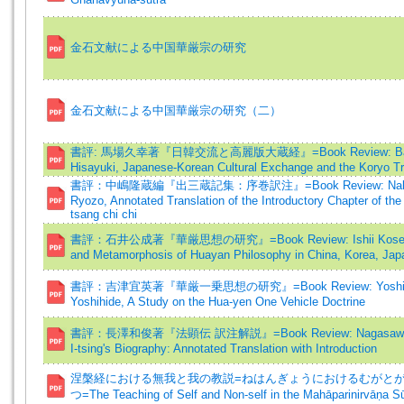
金石文献による中国華厳宗の研究
金石文献による中国華厳宗の研究（二）
書評: 馬場久幸著『日韓交流と高麗版大蔵経』=Book Review: B
Hisayuki, Japanese-Korean Cultural Exchange and the Koryo Tr
書評：中嶋隆蔵編『出三蔵記集：序巻訳注』=Book Review: Naka
Ryozo, Annotated Translation of the Introductory Chapter of the
tsang chi chi
書評：石井公成著『華厳思想の研究』=Book Review: Ishii Kosei, 
and Metamorphosis of Huayan Philosophy in China, Korea, Jap
書評：吉津宜英著『華厳一乗思想の研究』=Book Review: Yoshi
Yoshihide, A Study on the Hua-yen One Vehicle Doctrine
書評：長澤和俊著『法顕伝 訳注解説』=Book Review: Nagasawa K
I-tsing's Biography: Annotated Translation with Introduction
涅槃経における無我と我の教説=ねはんぎょうにおけるむがと
つ=The Teaching of Self and Non-self in the Mahāparinirvāṇa Sū