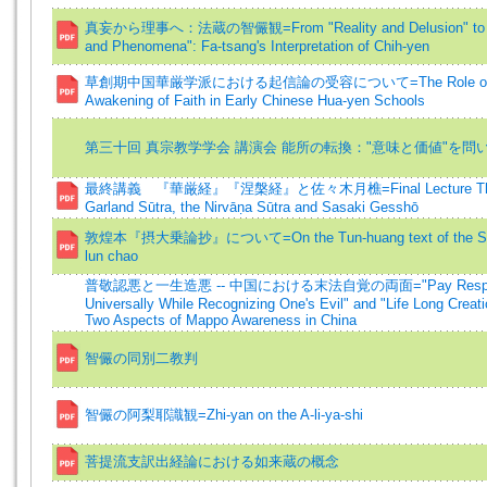
真妄から理事へ：法蔵の智儼観=From "Reality and Delusion" to "P
and Phenomena": Fa-tsang's Interpretation of Chih-yen
草創期中国華厳学派における起信論の受容について=The Role of 
Awakening of Faith in Early Chinese Hua-yen Schools
第三十回 真宗教学学会 講演会 能所の転換："意味と価値"を問
最終講義 『華厳経』『涅槃経』と佐々木月樵=Final Lecture The 
Garland Sūtra, the Nirvāṇa Sūtra and Sasaki Gesshō
敦煌本『摂大乗論抄』について=On the Tun-huang text of the She
lun chao
普敬認悪と一生造悪 -- 中国における末法自覚の両面="Pay Respe
Universally While Recognizing One's Evil" and "Life Long Creatio
Two Aspects of Mappo Awareness in China
智儼の同別二教判
智儼の阿梨耶識観=Zhi-yan on the A-li-ya-shi
菩提流支訳出経論における如来蔵の概念