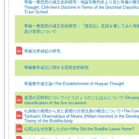
華厳一乗思想の成立史的研究 - 地論宗教判史より見た智儼の教学=E
Thought: Chih-hen's Doctrine in Terms of the Doctrinal Classifica
Ti-lun School
華厳一乗思想の成立史的研究：『捜玄記』玄談を通してみた智
及び背景について
華厳法界縁起の研究
華厳教学成立に関する思想史的研究
華厳教学成立論=The Establishment of Huayan Thought
道憑の五時判について=どうひょうのごじはんについて=Do-ping's 
classification of the five occasions
仏身観の展開から見た曇鸞の方便法身の概念について=The Concep
Tanluan's Dharmakāya of Means (Hōben hosshin) in the Develo
Theory of the Buddha-body
仏陀はなぜ出家したのか=Why Did the Buddha Leave Home?