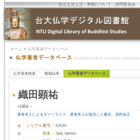
サイトマップ
．
本館について
．
諮問委員会
．
．
ホーム
>
仏学著者データベース
仏学著者検索
検索結果
仏学著者データベース
織田顕祐
+1954 ~
．
．
著者本人によるオーソライズ
著者本人が提供した書目
資料改正
シリアル番号：
62635
別名：
Oda, Akihiro