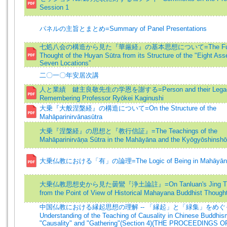
Session 1
パネルの主旨とまとめ=Summary of Panel Presentations
七処八会の構造から見た『華厳経』の基本思想について=The Fund
Thought of the Huyan Sūtra from its Structure of the "Eight Ass
Seven Locations”
二〇一〇年安居次講
人と業績 鍵主良敬先生の学恩を謝する=Person and their Lega
Remembering Professor Ryōkei Kaginushi
大乗『大般涅槃経』の構造について=On the Structure of the
Mahāparinirvānasūtra
大乗『涅槃経』の思想と『教行信証』=The Teachings of the
Mahāparinirvāņa Sūtra in the Mahāyāna and the Kyōgyōshinshō
大乗仏教における「有」の論理=The Logic of Being in Mahāyāna
大乗仏教思想史から見た曇鸞『浄土論註』=On Tanluan's Jing Tu 
from the Point of View of Historical Mahayana Buddhist Though
中国仏教における縁起思想の理解 -- 「縁起」と「緑集」をめぐ
Understanding of the Teaching of Causality in Chinese Buddhis
"Causality" and "Gathering"(Section 4)(
THE PROCEEDINGS O