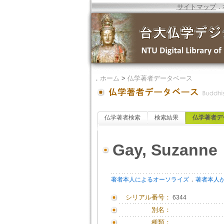
サイトマップ
．
．
ホーム
>
仏学著者データベース
仏学著者検索
検索結果
仏学著者デ
Gay, Suzanne
．
著者本人によるオーソライズ
著者本人
シリアル番号：
6344
別名：
種類：