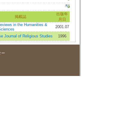
出版年
掲載誌
月日
eviews in the Humanities &
2001.07
Sciences
e Journal of Religious Studies
1996
ター