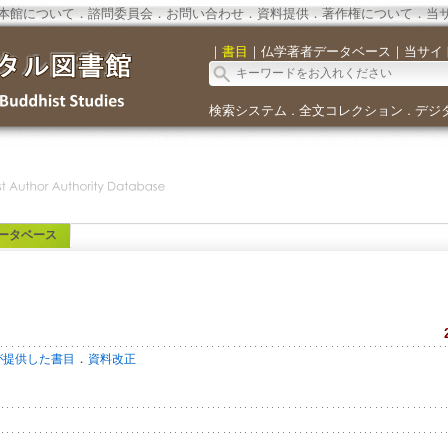
本館について
．
諮問委員会
．
お問い合わせ
．
資料提供
．
著作権について
．
当
｜
書目
｜
仏学著者データベース
｜
当サイ
検索システム
全文コレクション
デジ
．
．
ータベース
．
が提供した書目
資料改正