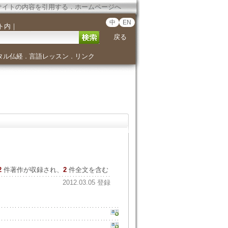
サイトの内容を引用する
．
ホームページへ
中
EN
ト内
｜
戻る
タル仏経
言語レッスン
リンク
．
．
2
件著作が収録され、
2
件全文を含む
2012.03.05 登録