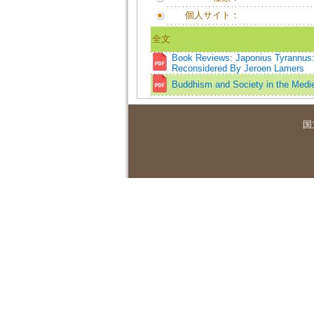
個人サイト：
全文
Book Reviews: Japonius Tyrannus
Reconsidered By Jeroen Lamers
Buddhism and Society in the Medi
国