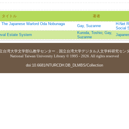
タイトル
著者
: The Japanese Warlord Oda Nobunaga
H-Net R
Gay, Suzanne
Social 
Kuroda, Toshio
;
Gay,
eval Estate System
Japanes
Suzanne
立台湾大学
文学部仏教学センター
．
国立台湾大学デジタル人文学科研究セン
National Taiwan University Library © 1995 - 2026. All rights reserved
doi:10.6681/NTURCDH.DB_DLMBS/Collection