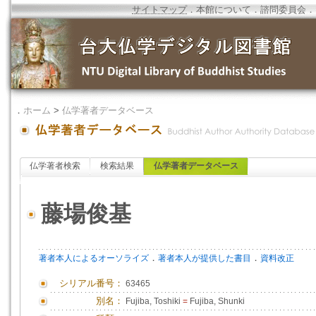
サイトマップ
．
本館について
．
諮問委員会
．
．
ホーム
>
仏学著者データベース
仏学著者検索
検索結果
仏学著者データベース
藤場俊基
．
．
著者本人によるオーソライズ
著者本人が提供した書目
資料改正
シリアル番号：
63465
別名：
Fujiba, Toshiki
=
Fujiba, Shunki