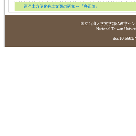
顕浄土方便化身土文類の研究 -- 『弁正論』
国立台湾大学
文学部仏教学セン
National Taiwan Universi
doi:10.6681