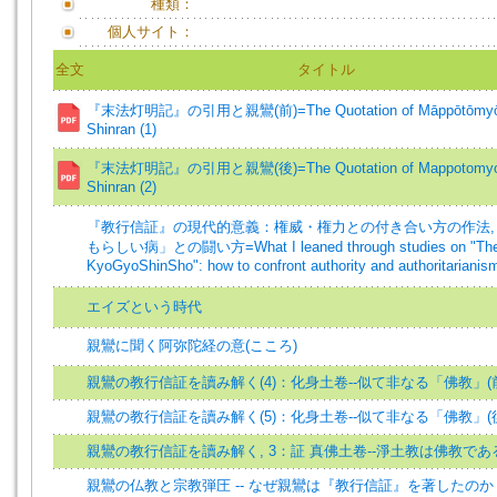
種類：
個人サイト：
全文
タイトル
『末法灯明記』の引用と親鸞(前)=The Quotation of Māppōtōmyōk
Shinran (1)
『末法灯明記』の引用と親鸞(後)=The Quotation of Mappotomyok
Shinran (2)
『教行信証』の現代的意義：権威・権力との付き合い方の作法,
もらしい病」との闘い方=What I leaned through studies on "Th
KyoGyoShinSho": how to confront authority and authoritarianis
エイズという時代
親鸞に聞く阿弥陀経の意(こころ)
親鸞の教行信証を讀み解く(4)：化身土卷--似て非なる「佛教」(
親鸞の教行信証を讀み解く(5)：化身土卷--似て非なる「佛教」(
親鸞の教行信証を讀み解く, 3：証 真佛土卷--淨土教は佛教で
親鸞の仏教と宗教弾圧 -- なぜ親鸞は『教行信証』を著したのか