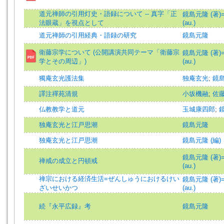
道元禅師の引用灯史・語録について -- 真字「正
鏡島元隆 (著)=K
法眼蔵」を視点として
(au.)
道元禅師の引用経典・語録の研究
鏡島元隆
衛藤宗学について (公開講演共同テーマ「衛藤宗
鏡島元隆 (著
学とその周辺」)
(au.)
獨庵玄光護法集
独庵玄光
;
鏡
譯注禪苑清規
小坂機融
;
佐
仏教教学と道元
玉城康四郎
;
独庵玄光と江戸思潮
鏡島元隆
独庵玄光と江戸思潮
鏡島元隆 (編)
鏡島元隆 (著)=K
禅戒の成立と円頓戒
(au.)
禅宗における経済生活=ぜんしゅうにおけるけい
鏡島元隆 (著)=K
ざいせいかつ
(au.)
続『永平広録』考
鏡島元隆