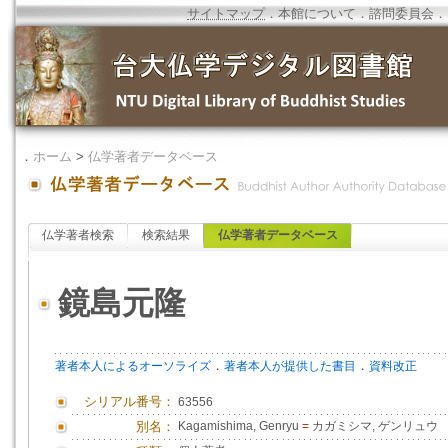
サイトマップ
．
本館について
．
諮問委員会
．
．
ホーム
>
仏学著者データベース
仏学著者検索
検索結果
仏学著者データベース
鏡島元隆
．
．
著者本人によるオーソライズ
著者本人が提供した書目
資料改正
シリアル番号：
63556
別名：
Kagamishima, Genryu
=
カガミシマ, ゲンリュウ