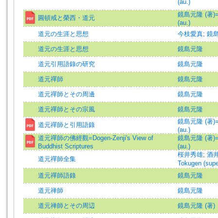
(au.)
鏡島元隆 (著)=K
圓頓戒と榮西・道元
(au.)
道元の生涯と思想
今枝愛真
;
鏡
道元の生涯と思想
鏡島元隆
道元引用語錄の研究
鏡島元隆
道元禪師
鏡島元隆
道元禪師とその周邊
鏡島元隆
道元禪師とその宗風
鏡島元隆
鏡島元隆 (著)=K
道元禪師と引用語錄
(au.)
道元禪師の佛經觀=Dogen-Zenji's View of
鏡島元隆 (著)=K
Buddhist Scriptures
(au.)
桜井秀雄
;
酒井
道元禪師全集
Tokugen (supe
道元禪師語錄
鏡島元隆
道元禅師
鏡島元隆
道元禅師とその周辺
鏡島元隆 (著)