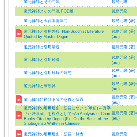
道元禅師とその門流
鏡島元隆
道元禅師とその門流 POD版
鏡島元隆
道元禅師と天台本覚法門
鏡島元隆 (著)
道元禅師と引用外典=Non-Buddhist Literature
鏡島元隆 (著)=K
Quoted by Master Dogen
(au.)
道元禅師と引用清規
鏡島元隆 (著)
鏡島元隆 (著)=K
道元禅師と引用経論
(au.)
鏡島元隆 (著)=K
道元禅師と引用経録の研究
(au.)
鏡島元隆 (著)=K
道元禅師と宋朝禅
(au.)
鏡島元隆 (著)=K
道元禅師に於ける師の意義と位置
(au.)
道元禅師の引用燈史・語録について(承前) -- 真字
鏡島元隆 (著)=K
『正法眼蔵』を視点として=An Analysis of Chan
(au.)
Books Cited by Dogen (II) : On the Basis of the
Shobogenzo Written in Chinese
道元禅師の引用燈史・語録一覧表
鏡島元隆