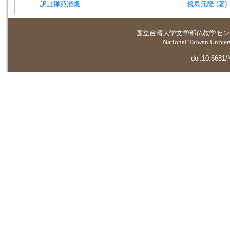
訳註禅苑清規
鏡島元隆 (著)
国立台湾大学
文学部仏教学セン
National Taiwan Universi
doi:10.6681