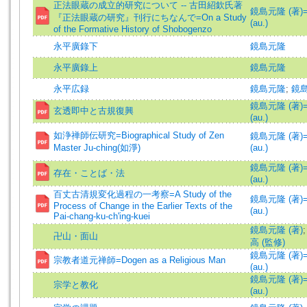
正法眼蔵の成立的研究について -- 古田紹欽氏著
鏡島元隆 (著)=K
『正法眼蔵の研究』刊行にちなんで=On a Study
(au.)
of the Formative History of Shobogenzo
永平廣錄下
鏡島元隆
永平廣錄上
鏡島元隆
永平広録
鏡島元隆
;
鏡
鏡島元隆 (著)=K
玄透即中と古規復興
(au.)
如浄禅師伝研究=Biographical Study of Zen
鏡島元隆 (著)=K
Master Ju-ching(如淨)
(au.)
鏡島元隆 (著)=K
存在・ことば・法
(au.)
百丈古清規変化過程の一考察=A Study of the
鏡島元隆 (著)=K
Process of Change in the Earlier Texts of the
(au.)
Pai-chang-ku-ch'ing-kuei
鏡島元隆 (著)
卍山・面山
高 (監修)
鏡島元隆 (著)=K
宗教者道元禅師=Dogen as a Religious Man
(au.)
鏡島元隆 (著)=K
宗学と教化
(au.)