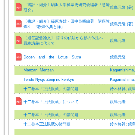
〔書評・紹介〕駒沢大学禅宗史研究会編著『慧能
鏡島元隆 (著)
研究』
〔書評・紹介〕篠原寿雄・田中良昭編著 講座敦
鏡島元隆 (著)
煌8 『敦煌仏典と禅』
〔退任記念論文〕 悟りの仏法から願の仏法へ :
鏡島元隆
最終講義に代えて
Dogen and the Lotus Sutra
鏡島元隆
Manzan, Menzan
Kagamishima,
Tendo Nyojo Zenji no kenkyu
Kagamishima,
十二卷本『正法眼藏』の諸問題
鈴木格禅
;
鏡
十二巻本『正法眼蔵』について
鏡島元隆
十二巻本『正法眼蔵』の諸問題
鏡島元隆
十二巻本正法眼蔵の諸問題
鈴木格禅
;
鏡