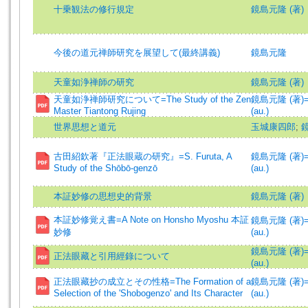
十乗観法の修行規定
鏡島元隆 (著)
今後の道元禅師研究を展望して(最終講義)
鏡島元隆
天童如浄禅師の研究
鏡島元隆 (著)
天童如浄禅師研究について=The Study of the Zen
鏡島元隆 (著)=K
Master Tiantong Rujing
(au.)
世界思想と道元
玉城康四郎
;
古田紹欽著『正法眼蔵の研究』=S. Furuta, A
鏡島元隆 (著)=K
Study of the Shōbō-genzō
(au.)
本証妙修の思想史的背景
鏡島元隆 (著)
本証妙修覚え書=A Note on Honsho Myoshu 本証
鏡島元隆 (著)=K
妙修
(au.)
鏡島元隆 (著)=K
正法眼藏と引用經錄について
(au.)
正法眼藏抄の成立とその性格=The Formation of a
鏡島元隆 (著)=K
Selection of the 'Shobogenzo' and Its Character
(au.)