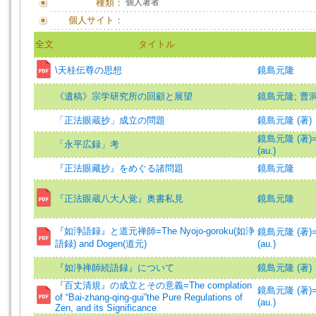
種類：
個人著者
個人サイト：
全文
タイトル
\天桂伝尊の思想
鏡島元隆
《遺稿》宗学研究所の回顧と展望
鏡島元隆
;
曹
「正法眼蔵抄」成立の問題
鏡島元隆 (著)
鏡島元隆 (著)=K
「永平広録」考
(au.)
『正法眼藏抄』をめぐる諸問題
鏡島元隆
『正法眼蔵八大人覚』奥書私見
鏡島元隆
『如浄語録』と道元禅師=The Nyojo-goroku(如浄
鏡島元隆 (著)=K
語録) and Dogen(道元)
(au.)
『如浄禅師続語録』について
鏡島元隆 (著)
『百丈清規』の成立とその意義=The complation
鏡島元隆 (著)=K
of “Bai-zhang-qing-gui”the Pure Regulations of
(au.)
Zen, and its Significance