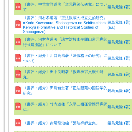
〔書評〕中世古詳道著『道元禅師伝研究』につい
鏡島元隆 (著)
て
〔書評〕河村孝道著『正法眼蔵の成立史的研究』
鏡島元隆 (著)=K
=Kodo Kawamura, Shobogenzo no Seiritsushiteki
Kenkyu (Formative and Historical Studies of
(au.)
Shobogenzo)
〔書評〕河村孝道著『諸本対校永平開山道元禅師
鏡島元隆 (著)
行状建撕記』について
〔書評・紹介〕川口高風著『法服格正の研究』に
鏡島元隆 (著)
ついて
〔書評・紹介〕田中良昭著『敦煌禅宗文献の研
鏡島元隆 (著)
究』
〔書評・紹介〕田島毓堂著『正法眼蔵の国語学的
鏡島元隆 (著)
研究』
〔書評・紹介〕竹内道雄『永平二祖孤雲懐弉禅師
鏡島元隆 (著)
伝』
〔書評・紹介〕赤尾龍治編『盤珪禅師全集』
鏡島元隆 (著)