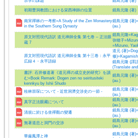
宗学の課題
鏡島元隆 (著)
初期曹洞教団における栄西禅師の位置
鏡島元隆 (著)
南宋禪林の一考察=A Study of the Zen Monastery
鏡島元隆 (著)=K
in the Southern Sung Dynasty
(au.)
鏡島元隆=Kagam
原文対照現代語訳 道元禅師全集 第七巻 -- 正法眼
弥穂子=Mizuno
蔵 7
=Mizuno, Yao
道元 (著)=Doge
原文対照現代語訳 道元禅師全集 第十三卷：永平
修)=Kagamishi
広録４・永平語録
鏡島元隆 (譯註)=
(Translate and
書評: 石井修道著《道元禪の成立史的研究》を讀
鏡島元隆 (著)=K
む=Book Remark: Dogen zen no seiritusiteki
(au.)
kennkyu by Ishii Shudo
鏡島元隆 (著)=K
桂林崇琛について - 近世洞濟交涉史の一節 -
(au.)
鏡島元隆 (著)=K
真字正法眼藏について
(au.)
鏡島元隆 (著)=K
清規に於ける坐禪觀の變遷
(au.)
鏡島元隆 (著)=K
無著道忠と洞門の交涉
(au.)
鏡島元隆 (著)=K
華厳鳳潭と禅