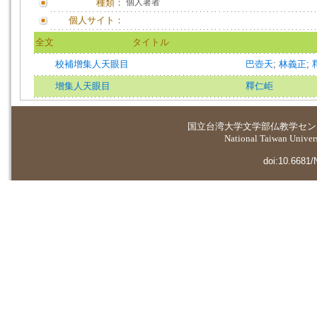
種類：
個人著者
個人サイト：
全文
タイトル
校補增集人天眼目
巴壺天
;
林義正
;
增集人天眼目
釋仁岠
国立台湾大学
文学部仏教学セン
National Taiwan Universi
doi:10.6681