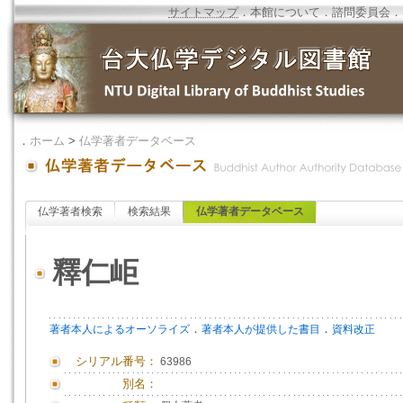
サイトマップ
．
本館について
．
諮問委員会
．
．
ホーム
>
仏学著者データベース
仏学著者検索
検索結果
仏学著者データベース
釋仁岠
．
．
著者本人によるオーソライズ
著者本人が提供した書目
資料改正
シリアル番号：
63986
別名：