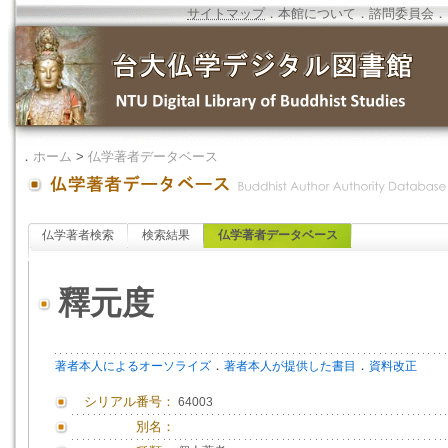
サイトマップ
．
本館について
．
諮問委員会
．
．
ホーム
>
仏学著者データベース
仏学著者検索
検索結果
仏学著者データベース
釋元度
．
．
著者本人によるオーソライズ
著者本人が提供した書目
資料改正
シリアル番号：
64003
別名：