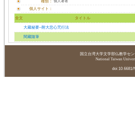
種類：
個人著者
個人サイト：
全文
タイトル
大藏秘要--附大悲心咒行法
閱藏隨筆
国立台湾大学
文学部仏教学セン
National Taiwan Universi
doi:10.6681