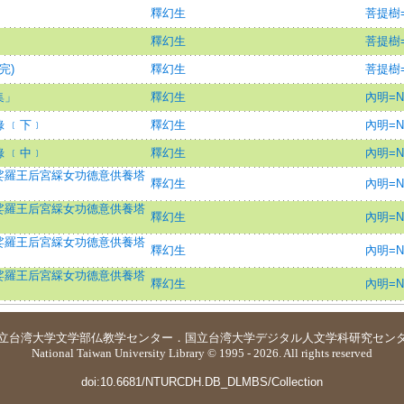
釋幻生
菩提樹=B
釋幻生
菩提樹=B
完)
釋幻生
菩提樹=B
集」
釋幻生
內明=Ne
 ﹝下﹞
釋幻生
內明=Ne
 ﹝中﹞
釋幻生
內明=Ne
娑羅王后宮綵女功德意供養塔
釋幻生
內明=Ne
娑羅王后宮綵女功德意供養塔
釋幻生
內明=Ne
娑羅王后宮綵女功德意供養塔
釋幻生
內明=Ne
娑羅王后宮綵女功德意供養塔
釋幻生
內明=Ne
立台湾大学
文学部仏教学センター
．
国立台湾大学デジタル人文学科研究セン
National Taiwan University Library © 1995 - 2026. All rights reserved
doi:10.6681/NTURCDH.DB_DLMBS/Collection