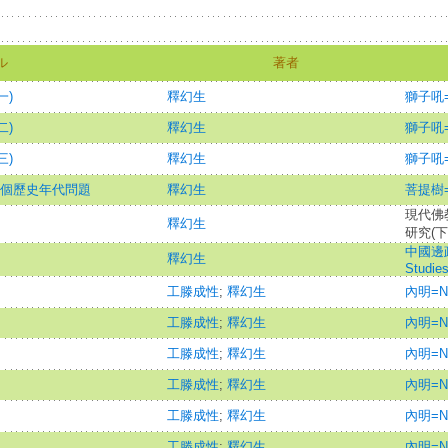
ル
著者
一)
釋幻生
獅子吼=Th
二)
釋幻生
獅子吼=Th
三)
釋幻生
獅子吼=Th
幾個歷史年代問題
釋幻生
菩提樹=B
現代佛教
釋幻生
研究(下
中國邊政=
釋幻生
Studie
工滕成性
;
釋幻生
內明=Ne
工滕成性
;
釋幻生
內明=Ne
工滕成性
;
釋幻生
內明=Ne
工滕成性
;
釋幻生
內明=Ne
工滕成性
;
釋幻生
內明=Ne
工滕成性
;
釋幻生
內明=Ne