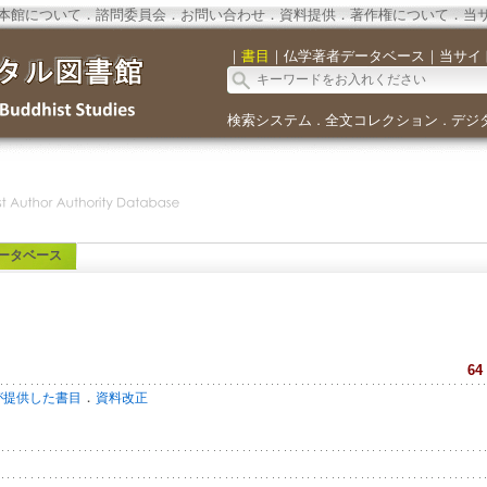
本館について
．
諮問委員会
．
お問い合わせ
．
資料提供
．
著作権について
．
当
｜
書目
｜
仏学著者データベース
｜
当サイ
検索システム
全文コレクション
デジ
．
．
ータベース
64
．
が提供した書目
資料改正