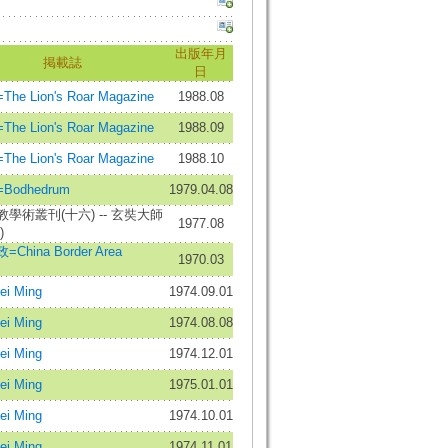
出版年月
掲載誌
日
e Lion's Roar Magazine
1988.08
e Lion's Roar Magazine
1988.09
e Lion's Roar Magazine
1988.10
odhedrum
1979.04.08
學術叢刊(十六) -- 玄奘大師
1977.08
)
China Border Area
1970.03
s
i Ming
1974.09.01
i Ming
1974.08.08
i Ming
1974.12.01
i Ming
1975.01.01
i Ming
1974.10.01
i Ming
1974.11.01