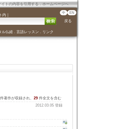
サイトの内容を引用する
．
ホームページへ
中
EN
ト内
｜
戻る
タル仏経
言語レッスン
リンク
．
．
件著作が収録され、
29
件全文を含む
2012.03.05 登録