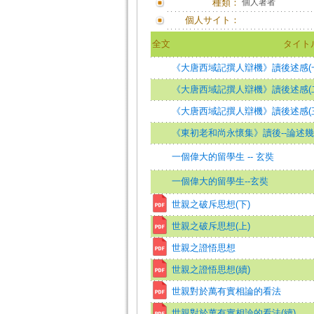
種類：
個人著者
個人サイト：
全文
タイト
《大唐西域記撰人辯機》讀後述感(
《大唐西域記撰人辯機》讀後述感(
《大唐西域記撰人辯機》讀後述感(
《東初老和尚永懷集》讀後--論述
一個偉大的留學生 -- 玄奘
一個偉大的留學生--玄奘
世親之破斥思想(下)
世親之破斥思想(上)
世親之證悟思想
世親之證悟思想(續)
世親對於萬有實相論的看法
世親對於萬有實相論的看法(續)