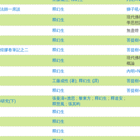
參法師一席談
釋幻生
獅子吼=Th
現代佛教
釋幻生
學思想論
釋幻生
無盡燈
釋幻生
菩提樹=B
敦煌膠卷筆記之二
釋幻生
菩提樹=B
現代佛教
釋幻生
概論
釋幻生
內明=Ne
工藤成性 (著)
;
釋幻生 (譯)
菩提樹=B
釋幻生
菩提樹=B
張曼濤=澹思
;
黎東方
;
釋幻生
;
釋道安
;
研究(下)
釋慧風
;
張其昀
釋幻生
釋幻生
釋幻生