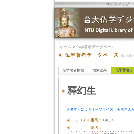
サイトマップ
．
．
ホーム
>
仏学著者データベース
仏学著者検索
検索結果
仏学著者デ
釋幻生
．
著者本人によるオーソライズ
著者本人
シリアル番号：
64034
別名：