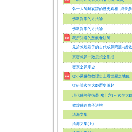
弘一大師辭宴詩的歷史真相--與夢
佛教哲學的方法論
佛教哲學的方法論
我所知道的慈航老法師
見於敦煌卷子的古代戒牒問題--讀
宗密教禪一致思想之形成
密宗之禪宗史
從小乘佛教教理史上看世親之地位
從研讀玄奘大師歷史說起
現代佛教學術叢刊(十六) -- 玄奘大師
敦煌佛經卷子巡禮
滄海文集
滄海文集(上)