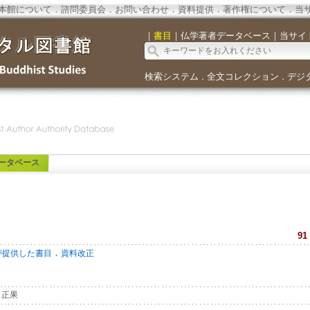
本館について
．
諮問委員会
．
お問い合わせ
．
資料提供
．
著作権について
．
当
｜
書目
｜
仏学著者データベース
｜
当サイ
検索システム
全文コレクション
デジ
．
．
ータベース
91
．
が提供した書目
資料改正
正果