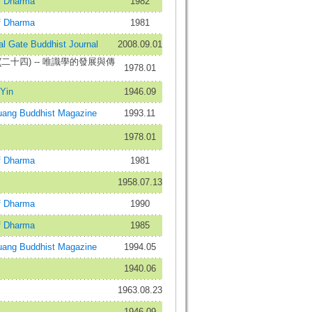
 Dharma
1982
 Dharma
1981
Gate Buddhist Journal
2008.09.01
二十四) -- 唯識學的發展與傳
1978.01
Yin
1946.09
g Buddhist Magazine
1993.11
1978.01
 Dharma
1981
1958.07.13
 Dharma
1990
 Dharma
1985
g Buddhist Magazine
1994.05
1940.06
1963.08.23
1946.09