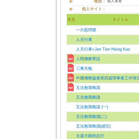
種類：
個人著者
個人サイト：
全文
タイトル
一片慰問聲
人天行果
人天行果=Jen Tien Hsing Kuo
人間佛教寄語
三事共勉
中國佛教協會第四屆理事會工作情況
五法無我唯識
五法無我唯識
五法無我唯識 (一)
五法無我唯識(二)
五法無我唯識(續完)
太虛大師的志行