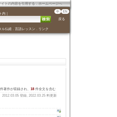
サイトの内容を引用する
．
ホームページへ
中
EN
ト内
｜
戻る
タル仏経
言語レッスン
リンク
．
．
件著作が収録され、
18
件全文を含む
2012.03.05 登録, 2022.03.25 料更新