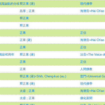
兩識論點的分歧
釋正果 (著)
現代佛學
昌厚
;
正果
海潮音=Hai Ch'ao 
釋正果
釋正果
正果
正信
正果 (著)
海潮音=Hai Ch'ao 
正果
正信
圓寂40周年
釋正果 (著)
法音=The Voice of
正果
正信
正果
人間佛教
釋正果 (著)=Shih, Cheng-kuo (au.)
普門=Universal Ga
釋正果 (著)
現代佛學
太虛
;
正果
海潮音=Hai Ch'ao 
太虛
;
正果
佛化新聞