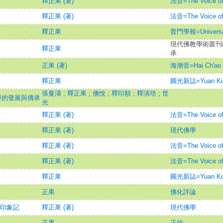
釋正果 (著)
法音=The Voice of
釋正果 (著)
法音=The Voice of
釋正果
普門學報=Universal 
現代佛教學術叢刊(
釋正果
承
正果 (著)
海潮音=Hai Ch'ao 
釋正果
圓光新誌=Yuan Kuan
張曼濤
;
釋正果
;
佛悅
;
釋印順
;
釋演培
;
世
識學的發展與傳承
光
釋正果 (著)
法音=The Voice of
釋正果 (著)
現代佛學
釋正果 (著)
法音=The Voice of
釋正果 (著)
法音=The Voice of
釋正果
圓光新誌=Yuan Kuan
正果
佛化評論
本印象記
釋正果 (著)
現代佛學
正果
正信