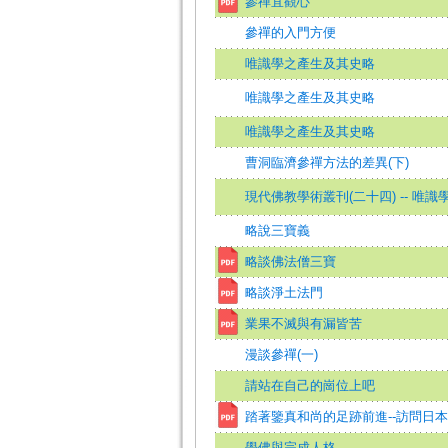
參禪宜觀心
參禪的入門方便
唯識學之產生及其史略
唯識學之產生及其史略
唯識學之產生及其史略
曹洞臨濟參禪方法的差異(下)
現代佛教學術叢刊(二十四) -- 唯
略說三寶義
略談佛法僧三寶
略談淨土法門
業果不滅與有漏皆苦
漫談參禪(一)
請站在自己的崗位上吧
踏著鑒真和尚的足跡前進--訪問日
學佛與完成人格