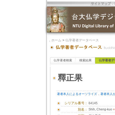
サイトマップ
．
．
ホーム
>
仏学著者データベース
仏学著者検索
検索結果
仏学著者デ
釋正果
．
著者本人によるオーソライズ
著者本人
シリアル番号：
64145
別名：
Shih, Cheng-kuo
=