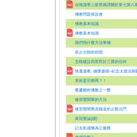
在唯識學上新舊兩譯關於第七第八
佛教問題座談會
佛教基本知識
佛教基本知識
我們用什麼方法學佛
依止大師的回憶
怎樣建設四眾對於三寶的信仰
恪遵遺教, 緬懷盛德--紀念太虛法師
美術是宗教嗎？！
重慶鄉村佛教之一瞥
修習聲聞乘的方法
修習聲聞乘資糧道的止觀法門
真現實論(續)
記去私戒懶為公服務