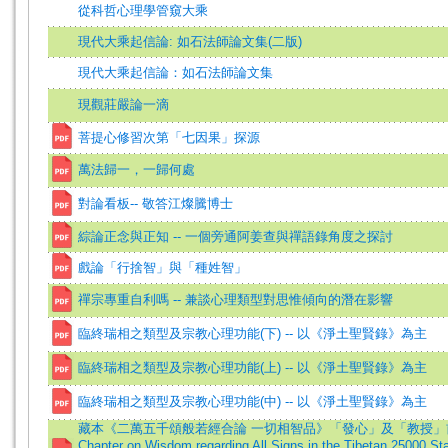
從科哲心理學管窺大乘
現代大乘起信論: 如石法師論文集(二版)
現代大乘起信論：如石法師論文集
現觀莊嚴論一滴
菩提心修習次第「七因果」探源
萬法歸一，一歸何處
對論看板-- 敬答江燦騰博士
綜論正念與正知 -- 一個旁通阿姜查與禪語錄角度之探討
戲論「行捨智」與「種姓智」
禪宗專重自利嗎 -- 兼談心理類型對思惟傾向的潛在影響
臨終瑞相之類型及宗教心理功能(下) -- 以《淨土聖賢錄》為主
臨終瑞相之類型及宗教心理功能(上) -- 以《淨土聖賢錄》為主
臨終瑞相之類型及宗教心理功能(中) -- 以《淨土聖賢錄》為主
藏本《二萬五千頌般若經合論 一切相智品》「發心」及「教授」前
Chapter on Wisdom regarding All Signs in the Tibetan 25000 S