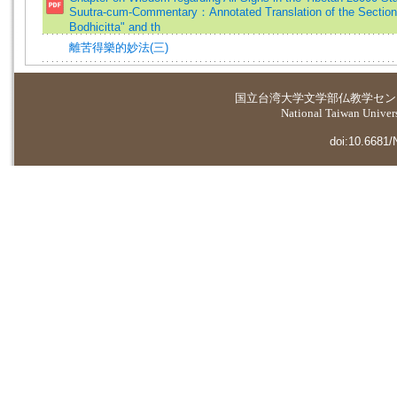
Suutra-cum-Commentary：Annotated Translation of the Section
Bodhicitta" and th
離苦得樂的妙法(三)
国立台湾大学
文学部仏教学セン
National Taiwan Universi
doi:10.6681