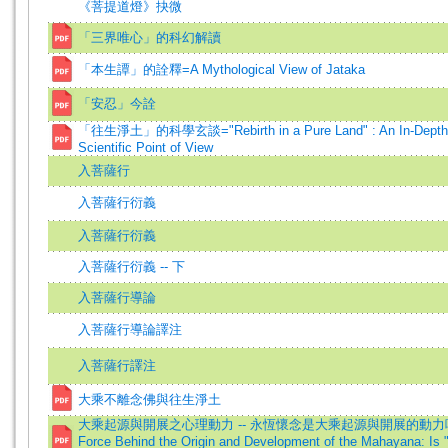
《菩提道燈》抉微
「三界唯心」的科幻解讀
「本生譚」的詮釋=A Mythological View of Jataka
「安忍」今詮
「往生淨土」的科學玄談="Rebirth in a Pure Land" : An In-Depth D
Scientific Point of View
入菩薩行
入菩薩行衍義
入菩薩行衍義
入菩薩行衍義 -- 下
入菩薩行導論
入菩薩行導論譯注
入菩薩行譯注
大乘不離念佛與往生淨土
大乘起源與開展之心理動力 -- 永恆懷念是大乘起源與開展的動力嗎? =The
Force Behind the Origin and Development of the Mahayana: Is