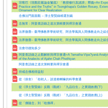
宗喀巴《現觀莊嚴論金鬘疏》「教授修行及諸諦」釋義=An Exposition of
Practice and the Truths" in Tsongkhapa's Golden Rosary, Exten
Ornament for Clear Realization
念佛法門面面觀 -- 淨土聖賢錄精選別裁
念無常：阿姜查語錄之道次第輯要與禪宗會通
法界微塵-- 臺灣佛教界學術研究、阿含學風與人間佛教走向之綜合
法界微塵-- 臺灣佛教界學術研究、阿含學風與人間佛教走向之綜合
法會功德知多少
阿姜查語錄之止觀解析與禪宗會通=A ?amatha-Vipa?yanā Analysis wi
of the Analects of Ajahn Chah Phothiyan
阿姜查語錄之道次第輯要與禪宗會通
持戒念佛相得益彰
從《俱舍》「劫初人」談達賴喇嘛的科學會通
從《淨土聖賢錄》反觀《觀經》「九品往生」之實踐效應(下)
從《淨土聖賢錄》反觀《觀經》「九品往生」之實踐效應(上)
從「佛隨念」到「唸佛禪」