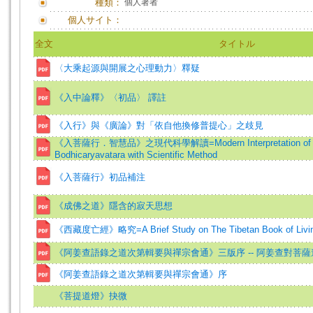
種類：
個人著者
個人サイト：
全文
タイトル
〈大乘起源與開展之心理動力〉釋疑
《入中論釋》〈初品〉 譯註
《入行》與《廣論》對「依自他換修普提心」之歧見
《入菩薩行．智慧品》之現代科學解讀=Modern Interpretation of "Pra
Bodhicaryavatara with Scientific Method
《入菩薩行》初品補注
《成佛之道》隱含的寂天思想
《西藏度亡經》略究=A Brief Study on The Tibetan Book of Livin
《阿姜查語錄之道次第輯要與禪宗會通》三版序 -- 阿姜查對菩
《阿姜查語錄之道次第輯要與禪宗會通》序
《菩提道燈》抉微