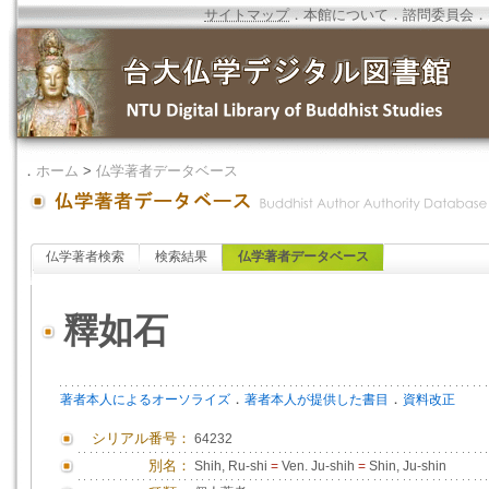
サイトマップ
．
本館について
．
諮問委員会
．
．
ホーム
>
仏学著者データベース
仏学著者検索
検索結果
仏学著者データベース
釋如石
．
．
著者本人によるオーソライズ
著者本人が提供した書目
資料改正
シリアル番号：
64232
別名：
Shih, Ru-shi
=
Ven. Ju-shih
=
Shin, Ju-shin