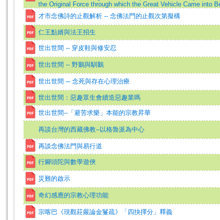
the Original Force through which the Great Vehicle Came into 
才市念佛詩的止觀解析 -- 念佛法門的止觀次第擬構
仁王點婿與法王招生
世出世間 -- 穿皮鞋與修安忍
世出世間 -- 野鵝與馴鵝
世出世間 ─ 念死與存在心理治療
世出世間：惡趣眾生會續造惡趣業嗎
世出世間--「避苦求樂」本能的宗教昇華
再談台灣的西藏佛教--以格魯派為中心
再談念佛法門與易行道
行腳頭陀與數學遊俠
災難的啟示
奇幻感應的宗教心理功能
宗喀巴《現觀莊嚴論金鬘疏》「四抉擇分」釋義