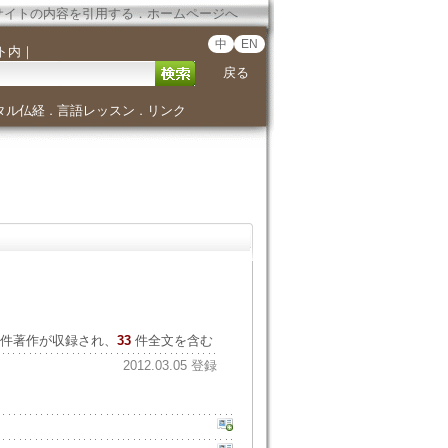
サイトの内容を引用する
．
ホームページへ
中
EN
ト内
｜
戻る
タル仏経
言語レッスン
リンク
．
．
件著作が収録され、
33
件全文を含む
2012.03.05 登録