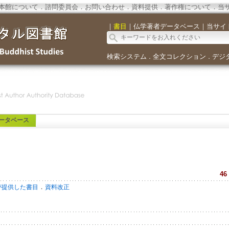
本館について
．
諮問委員会
．
お問い合わせ
．
資料提供
．
著作権について
．
当
｜
書目
｜
仏学著者データベース
｜
当サイ
検索システム
全文コレクション
デジ
．
．
ータベース
46
．
が提供した書目
資料改正