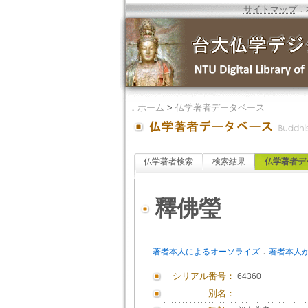
サイトマップ
．
．
ホーム
>
仏学著者データベース
仏学著者検索
検索結果
仏学著者デ
釋佛瑩
．
著者本人によるオーソライズ
著者本人
シリアル番号：
64360
別名：