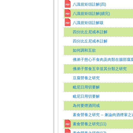
八識規矩頌註解(四)
八識規矩頌註解(續完)
八識規矩頌註解跋
四分比丘尼戒本註解
四分比丘尼戒本註解
如何調和五欲
佛弟子慈心不食肉及肉類在腸部腐
佛弟子禁食五辛並其分類之研究
豆腐營養之研究
毗尼日用切要解
毗尼日用切要解
為何要煙酒同戒
素食營養之研究 -- 兼論肉酒煙葷之
素食營養之研究(11)