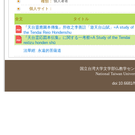
種類：
個人著者
個人サイト：
全文
タイトル
『天台靈應圖本傳集』所收之李善註「遊天台山賦」=A study of
the Tendai Reio Hondenshu
『天台霊応図本伝集』に関する一考察=A Study of the Tendai
reiōzu honden shū
法華經: 永遠的菩薩道
国立台湾大学
文学部仏教学セン
National Taiwan Universi
doi:10.6681