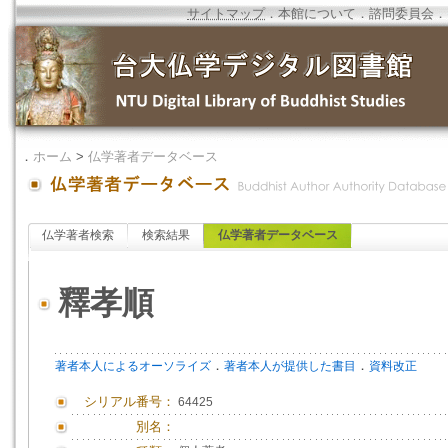
サイトマップ
．
本館について
．
諮問委員会
．
．
ホーム
>
仏学著者データベース
仏学著者検索
検索結果
仏学著者データベース
釋孝順
．
．
著者本人によるオーソライズ
著者本人が提供した書目
資料改正
シリアル番号：
64425
別名：