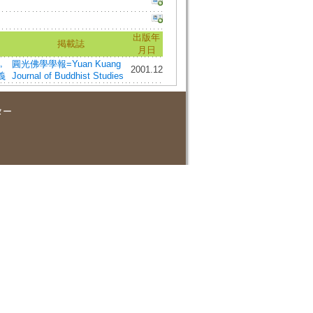
出版年
掲載誌
月日
,
圓光佛學學報=Yuan Kuang
2001.12
義
Journal of Buddhist Studies
ター