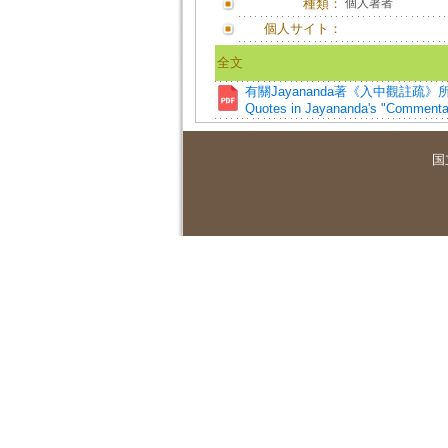
種類：
個人著者
個人サイト：
全文
有關Jayananda著《入中觀註疏》所引用的〈2
Quotes in Jayananda's "Commenta
国