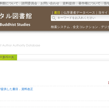
本館について
．
諮問委員会
．
お問い合わせ
．
資料提供
．
著作権について
．
当
｜
書目
｜
仏学著者データベース
｜
当サイ
検索システム
全文コレクション
デジ
．
．
ータベース
．
が提供した書目
資料改正