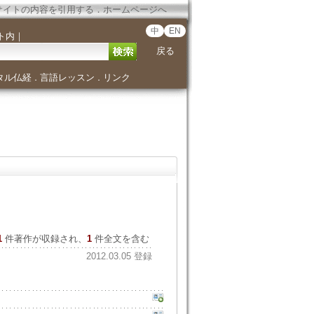
サイトの内容を引用する
．
ホームページへ
中
EN
ト内
｜
戻る
タル仏経
言語レッスン
リンク
．
．
1
件著作が収録され、
1
件全文を含む
2012.03.05 登録