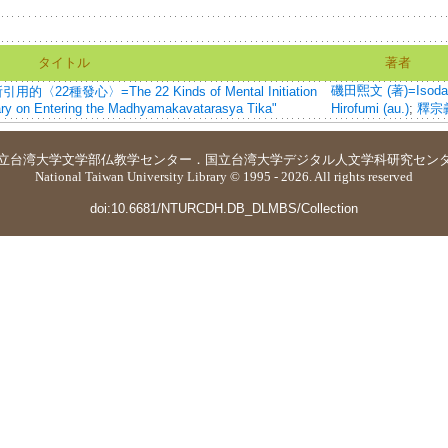
タイトル
著者
磯田煕文 (著)=Isoda
2種發心〉=The 22 Kinds of Mental Initiation
ry on Entering the Madhyamakavatarasya Tika"
Hirofumi (au.)
;
釋宗
立台湾大学
文学部仏教学センター
．
国立台湾大学デジタル人文学科研究セン
National Taiwan University Library © 1995 - 2026. All rights reserved
doi:10.6681/NTURCDH.DB_DLMBS/Collection