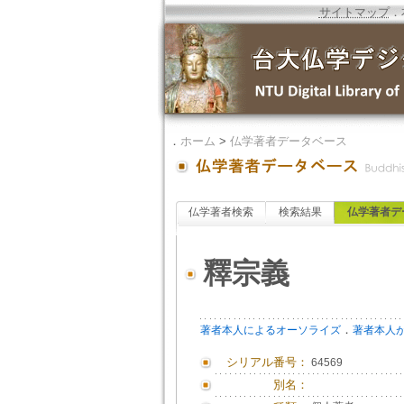
サイトマップ
．
．
ホーム
>
仏学著者データベース
仏学著者検索
検索結果
仏学著者デ
釋宗義
．
著者本人によるオーソライズ
著者本人
シリアル番号：
64569
別名：