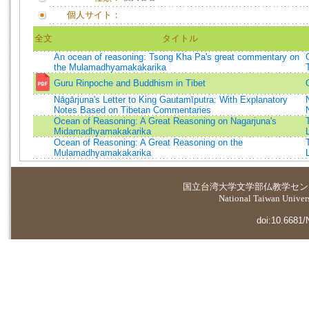
個人サイト：
全文
タイトル
An ocean of reasoning: Tsong Kha Pa's great commentary on
the Mulamadhyamakakarika
Guru Rinpoche and Buddhism in Tibet
Nāgārjuna's Letter to King Gautamīputra: With Explanatory
Notes Based on Tibetan Commentaries
Ocean of Reasoning: A Great Reasoning on Nagarjuna's
Midamadhyamakakarika
Ocean of Reasoning: A Great Reasoning on the
Mulamadhyamakakarika
国立台湾大学
文学部仏教学セン
National Taiwan Universi
doi:10.6681