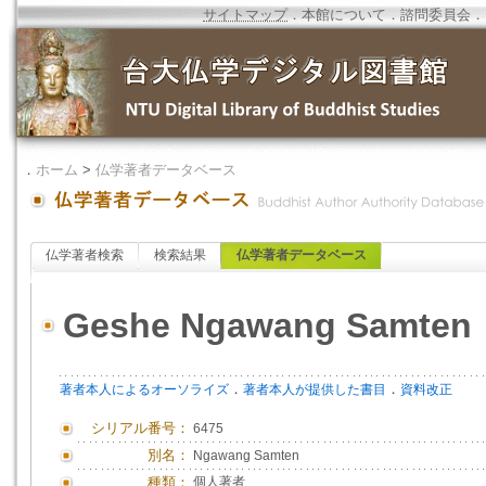
サイトマップ
．
本館について
．
諮問委員会
．
．
ホーム
>
仏学著者データベース
仏学著者検索
検索結果
仏学著者データベース
Geshe Ngawang Samten
．
．
著者本人によるオーソライズ
著者本人が提供した書目
資料改正
シリアル番号：
6475
別名：
Ngawang Samten
種類：
個人著者