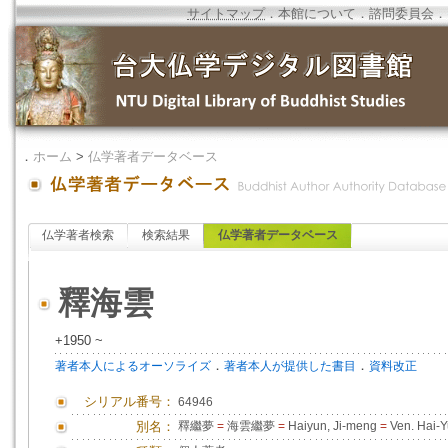
サイトマップ
．
本館について
．
諮問委員会
．
．
ホーム
>
仏学著者データベース
仏学著者検索
検索結果
仏学著者データベース
釋海雲
+1950 ~
．
．
著者本人によるオーソライズ
著者本人が提供した書目
資料改正
シリアル番号：
64946
別名：
釋繼夢
=
海雲繼夢
=
Haiyun, Ji-meng
=
Ven. Hai-Yu