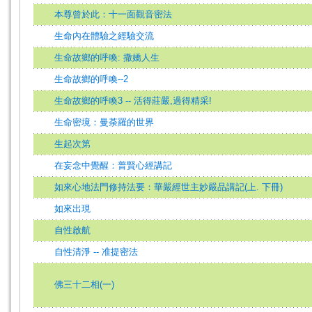
本尊曾於此：十一面觀音密法
生命內在體驗之經驗交流
生命故鄉的呼喚: 撒嬌人生
生命故鄉的呼喚--2
生命故鄉的呼喚3 -- 活得莊嚴,過得精采!
生命密境：曼荼羅的世界
生起次第
在妄念中覺醒：普賢心經講記
如來心地法門修持法要：華嚴經世主妙嚴品講記(上. 下冊)
如來出現
自性啟航
自性清淨 -- 准提密法
佛三十二相(一)