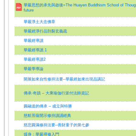
華嚴思想的承先與啟後=The Huayen Buddhism School of Thoughts –
future
華嚴淨土大念佛章
華嚴經淨行品剖裂玄義疏
華嚴經導讀
華嚴經導讀.1
華嚴經導讀2
華嚴學導論
開展如來自性修持法要--華嚴經如來出現品講記
傳承‧奇蹟 -- 大乘瑜伽行派付法師資記
圓融道的傳承 -- 成立與特勝
慈航菩薩開示修持讀誦經典
慈悲圓滿修持法要--善財童子的第七參
煖身：華嚴禪修入門