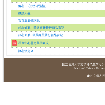
解心 -- 心要法門講記
撒嬌人生
賢首五教儀講記
靜心傾聽：華嚴經普賢行願品講記
靜心傾聽--華嚴經普賢行願品講記
禪畫中心靈之美的表現
讓心活起來
国立台湾大学
文学部仏教学セン
National Taiwan Universi
doi:10.6681