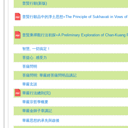
普賢行願(新版)
普賢行願品中的淨土思想=The Principle of Sukhavati in Vows of Bo
普賢乘禪觀行法初探=A Preliminary Exploration of Chan-Kuang Pra
智慧, 一切搞定！
菩提心. 感受力
菩薩問明
菩薩問明: 華嚴經菩薩問明品講記
華嚴玄談
華嚴行法總則(完)
華嚴宗哲學概要
華嚴金師子章講記
華嚴思想的承先與啟後