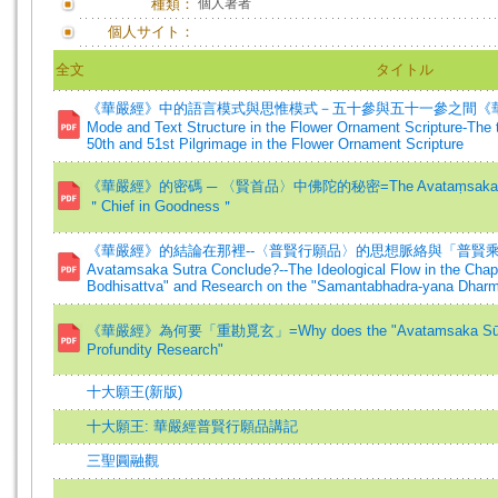
種類：
個人著者
個人サイト：
全文
タイトル
《華嚴經》中的語言模式與思惟模式－五十參與五十一參之間《華嚴經》
Mode and Text Structure in the Flower Ornament Scripture-The 
50th and 51st Pilgrimage in the Flower Ornament Scripture
《華嚴經》的密碼 ─ 〈賢首品〉中佛陀的秘密=The Avataṃsaka Sūtra C
＂Chief in Goodness＂
《華嚴經》的結論在那裡--〈普賢行願品〉的思想脈絡與「普賢乘行法」的
Avatamsaka Sutra Conclude?--The Ideological Flow in the Cha
Bodhisattva" and Research on the "Samantabhadra-yana Dharm
《華嚴經》為何要「重勘覓玄」=Why does the "Avatamsaka Sūtra" Re
Profundity Research"
十大願王(新版)
十大願王: 華嚴經普賢行願品講記
三聖圓融觀