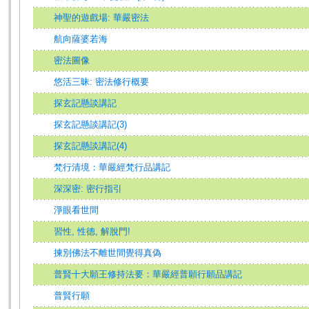
神聖的遊戲場: 華嚴密法
航向薩婆若海
密法圖像
悠活三昧: 密法修行概要
探玄記懸談講記
探玄記懸談講記(3)
探玄記懸談講記(4)
梵行清境：華嚴經梵行品講記
深深密: 密行指引
淨眼看世間
習性, 性德, 解脫門!
揀別佛法不離世間覺得真偽
普賢十大願王修持法要：華嚴經普願行願品講記
普賢行願