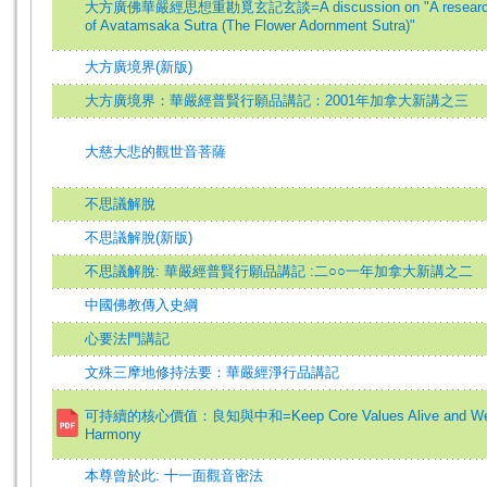
大方廣佛華嚴經思想重勘覓玄記玄談=A discussion on "A research on t
of Avatamsaka Sutra (The Flower Adornment Sutra)"
大方廣境界(新版)
大方廣境界：華嚴經普賢行願品講記：2001年加拿大新講之三
大慈大悲的觀世音菩薩
不思議解脫
不思議解脫(新版)
不思議解脫: 華嚴經普賢行願品講記 :二○○一年加拿大新講之二
中國佛教傳入史綱
心要法門講記
文殊三摩地修持法要：華嚴經淨行品講記
可持續的核心價值：良知與中和=Keep Core Values Alive and Well: 
Harmony
本尊曾於此: 十一面觀音密法