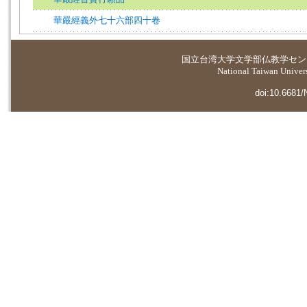
華嚴經義外七十六部四十卷
国立台湾大学
文学部仏教学セン
National Taiwan Universi
doi:10.6681