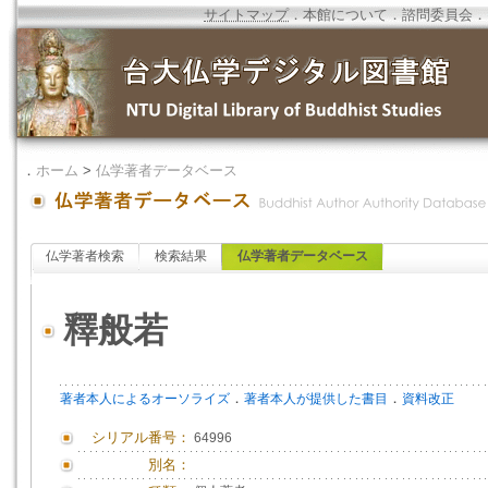
サイトマップ
．
本館について
．
諮問委員会
．
．
ホーム
>
仏学著者データベース
仏学著者検索
検索結果
仏学著者データベース
釋般若
．
．
著者本人によるオーソライズ
著者本人が提供した書目
資料改正
シリアル番号：
64996
別名：