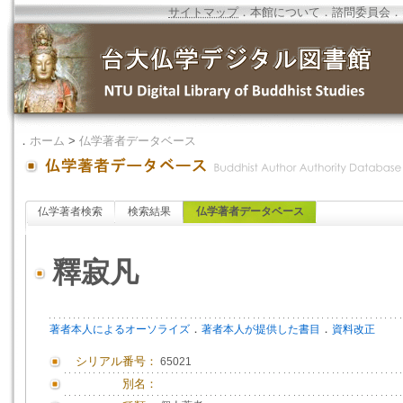
サイトマップ
．
本館について
．
諮問委員会
．
．
ホーム
>
仏学著者データベース
仏学著者検索
検索結果
仏学著者データベース
釋寂凡
．
．
著者本人によるオーソライズ
著者本人が提供した書目
資料改正
シリアル番号：
65021
別名：