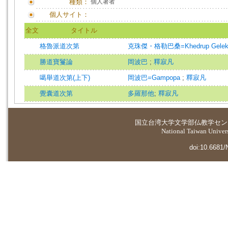
種類：
個人著者
個人サイト：
全文
タイトル
格魯派道次第
克珠傑・格勒巴桑=Khedrup Gelek 
勝道寶鬘論
岡波巴
;
釋寂凡
噶舉道次第(上下)
岡波巴=Gampopa
;
釋寂凡
覺囊道次第
多羅那他
;
釋寂凡
国立台湾大学
文学部仏教学セン
National Taiwan Universi
doi:10.6681