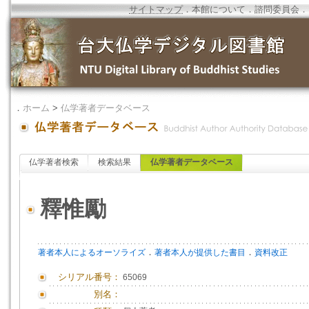
サイトマップ
．
本館について
．
諮問委員会
．
．
ホーム
>
仏学著者データベース
仏学著者検索
検索結果
仏学著者データベース
釋惟勵
．
．
著者本人によるオーソライズ
著者本人が提供した書目
資料改正
シリアル番号：
65069
別名：