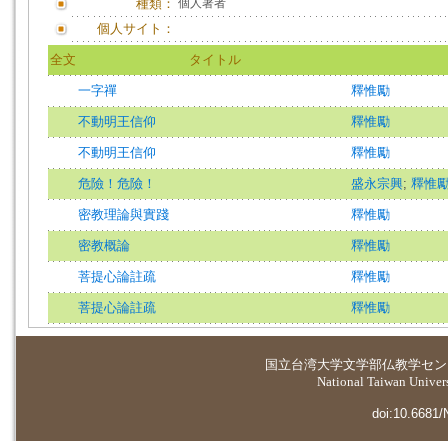
種類：
個人著者
個人サイト：
全文
タイトル
一字禪
釋惟勵
不動明王信仰
釋惟勵
不動明王信仰
釋惟勵
危險！危險！
盛永宗興
;
釋惟
密教理論與實踐
釋惟勵
密教概論
釋惟勵
菩提心論註疏
釋惟勵
菩提心論註疏
釋惟勵
国立台湾大学
文学部仏教学セン
National Taiwan Universi
doi:10.6681