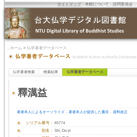
サイトマップ
．
本館について
．
諮問委員会
．
．
ホーム
>
仏学著者データベース
仏学著者検索
検索結果
仏学著者データベース
釋澫益
．
．
著者本人によるオーソライズ
著者本人が提供した書目
資料改正
シリアル番号：
65774
別名：
Shi, Ou-yi