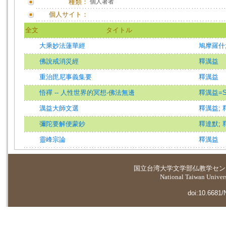
種類：
個人著者
個人サイト：
全文
タイトル
大乘妙法蓮華經
鳩摩羅什
佛說戒消災經
釋澫益
重治毘尼事義集要
釋澫益
悟禪 -- 人性世界的冥想-佛法無邊
釋澫益=Shi
澫益大師文選
釋澫益
;
彌陀要解便蒙鈔
釋達默
;
靈峰宗論
釋澫益
国立台湾大学
文学部仏教学セン
National Taiwan Universi
doi:10.6681