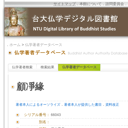
サイトマップ
．
本館について
．
諮問委員会
．
．
ホーム
>
仏学著者データベース
仏学著者検索
検索結果
仏学著者データベース
顧凈緣
．
．
著者本人によるオーソライズ
著者本人が提供した書目
資料改正
シリアル番号：
66043
別名：