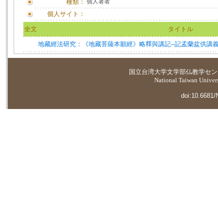
種類：
個人著者
個人サイト：
全文
タイトル
地藏經法研究：《地藏菩薩本願經》略釋與講記--記孟蘭盆供講
国立台湾大学
文学部仏教学セン
National Taiwan Universi
doi:10.6681