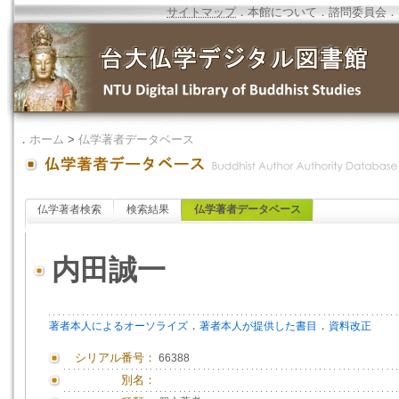
サイトマップ
．
本館について
．
諮問委員会
．
．
ホーム
>
仏学著者データベース
仏学著者検索
検索結果
仏学著者データベース
内田誠一
．
．
著者本人によるオーソライズ
著者本人が提供した書目
資料改正
シリアル番号：
66388
別名：