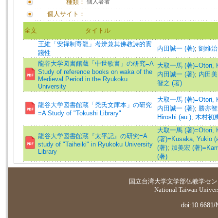
種類：
個人著者
個人サイト：
全文
タイトル
王維「安禪制毒龍」考辨兼其佛教詩的實
内田誠一 (著)
;
劉維治 
踐性
龍谷大学図書館蔵「中世歌書」の研究=A
大取一馬 (著)=Otori, K
Study of reference books on waka of the
内田誠一 (著)
;
内田美由
Medieval Period in the Ryukoku
智之 (著)
University
大取一馬 (著)=Otori, K
龍谷大学図書館蔵「禿氏文庫本」の研究
内田誠一 (著)
;
勝亦智之
=A Study of "Tokushi Library"
Hiroshi (au.)
;
木村初恵
大取一馬 (著)=Otori, K
龍谷大学図書館蔵『太平記』の研究=A
(著)=Kusaka, Yukio (a
study of "Taiheiki" in Ryukoku University
(著)
;
加美宏 (著)=Kami, 
Library
(著)
国立台湾大学
文学部仏教学セン
National Taiwan Universi
doi:10.6681