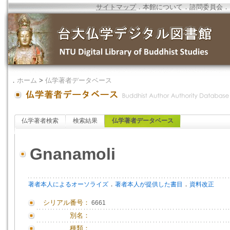
サイトマップ
．
本館について
．
諮問委員会
．
．
ホーム
>
仏学著者データベース
仏学著者検索
検索結果
仏学著者データベース
Gnanamoli
．
．
著者本人によるオーソライズ
著者本人が提供した書目
資料改正
シリアル番号：
6661
別名：
種類：