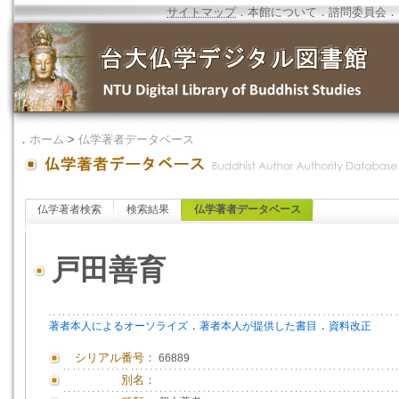
サイトマップ
．
本館について
．
諮問委員会
．
．
ホーム
>
仏学著者データベース
仏学著者検索
検索結果
仏学著者データベース
戸田善育
．
．
著者本人によるオーソライズ
著者本人が提供した書目
資料改正
シリアル番号：
66889
別名：