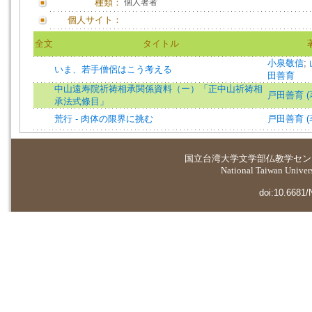
種類：
個人著者
個人サイト：
全文
タイトル
小泉敬信
;
いま、若手僧侶はこう考える
田善育
中山遠寿院祈祷相承関係資料（ー）「正中山祈祷相
戸田善育 (
承法式條目」
荒行 - 肉体の限界に挑む
戸田善育 (
国立台湾大学
文学部仏教学セン
National Taiwan Universi
doi:10.6681