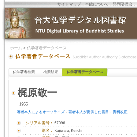
サイトマップ
．
本館について
．
諮問委員会
．
．
ホーム
>
仏学著者データベース
仏学著者検索
検索結果
仏学著者データベース
梶原敬一
+1955 ~
．
．
著者本人によるオーソライズ
著者本人が提供した書目
資料改正
シリアル番号：
67096
別名：
Kajiwara, Keiichi