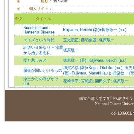
種類：
個人著者
個人サイト：
全文
タイトル
Buddhism and
Kajiwara, Keiichi (著)=梶原敬一 (au.)
Hansen's Disease
エイズという時代
玉光順正
;
藤場俊基
;
梶原敬一
証道いま盛なり -- 流罪
梶原敬一
から始まる念仏
愛と悲しみと
梶原敬一 (著)=Kajiwara, Keiichi (au.)
加賀乙彦 (著)=Kaga, Otohiko (au.)
;
玉光順正
腦死が問いかけるもの
(著)=Fujiwara, Masaki (au.)
;
梶原敬一 (著)=K
浄土からの呼びかけ
花崎皋平
;
宮城顗
;
園田久子
;
梶原敬一
ⅠⅡⅢ
国立台湾大学
文学部仏教学セン
National Taiwan Universi
doi:10.6681