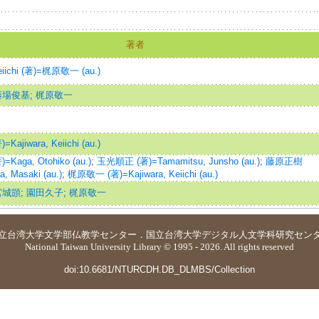
著者
Keiichi (著)=梶原敬一 (au.)
藤場俊基
;
梶原敬一
ajiwara, Keiichi (au.)
Kaga, Otohiko (au.)
;
玉光順正 (著)=Tamamitsu, Junsho (au.)
;
藤原正樹
a, Masaki (au.)
;
梶原敬一 (著)=Kajiwara, Keiichi (au.)
宮城顗
;
園田久子
;
梶原敬一
立台湾大学
文学部仏教学センター
．
国立台湾大学デジタル人文学科研究セン
National Taiwan University Library © 1995 - 2026. All rights reserved
doi:10.6681/NTURCDH.DB_DLMBS/Collection