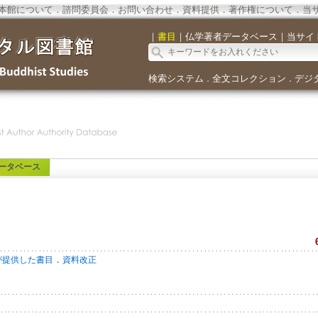
本館について
．
諮問委員会
．
お問い合わせ
．
資料提供
．
著作権について
．
当
｜
書目
｜
仏学著者データベース
｜
当サイ
検索システム
全文コレクション
デジ
．
．
ータベース
．
が提供した書目
資料改正