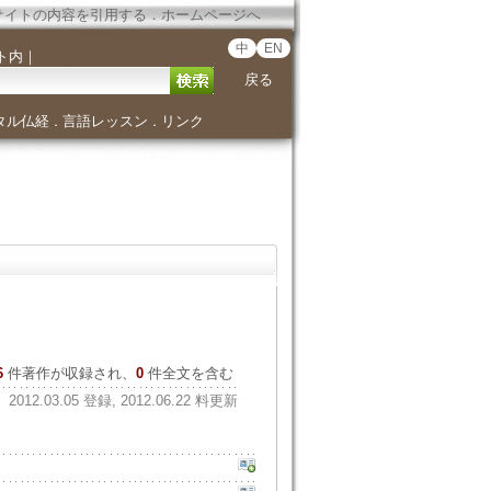
サイトの内容を引用する
．
ホームページへ
中
EN
ト内
｜
戻る
タル仏経
言語レッスン
リンク
．
．
6
件著作が収録され、
0
件全文を含む
2012.03.05 登録, 2012.06.22 料更新