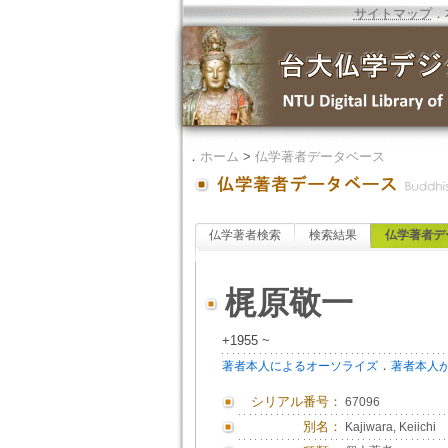
サイトマップ
．
．
ホーム
>
仏学著者データベース
仏学著者検索
検索結果
仏学著者デ
梶原敬一
+1955 ~
．
著者本人によるオーソライズ
著者本人
シリアル番号：
67096
別名：
Kajiwara, Keiichi