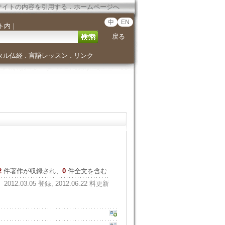
サイトの内容を引用する
．
ホームページへ
中
EN
ト内
｜
戻る
タル仏経
言語レッスン
リンク
．
．
2
件著作が収録され、
0
件全文を含む
2012.03.05 登録, 2012.06.22 料更新