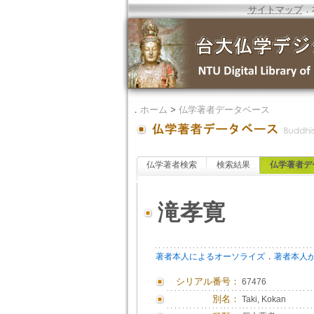
サイトマップ
．
．
ホーム
>
仏学著者データベース
仏学著者検索
検索結果
仏学著者デ
滝孝寛
．
著者本人によるオーソライズ
著者本人
シリアル番号：
67476
別名：
Taki, Kokan