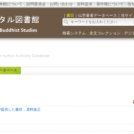
本館について
．
諮問委員会
．
お問い合わせ
．
資料提供
．
著作権について
．
当
｜
書目
｜
仏学著者データベース
｜
当サイ
検索システム
全文コレクション
デジ
．
．
ータベース
．
が提供した書目
資料改正