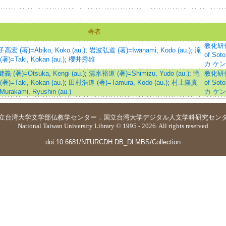
著者
教化研修=
宏 (著)=Abiko, Koko (au.)
;
岩波弘道 (著)=Iwanami, Kodo (au.)
;
滝
of Sot
著)=Taki, Kokan (au.)
;
櫻井秀雄
カ ケ
 (著)=Otsuka, Kengi (au.)
;
清水裕道 (著)=Shimizu, Yudo (au.)
;
滝
教化研修=
著)=Taki, Kokan (au.)
;
田村浩道 (著)=Tamura, Kodo (au.)
;
村上隆真
of Sot
Murakami, Ryushin (au.)
カ ケ
立台湾大学
文学部仏教学センター
．
国立台湾大学デジタル人文学科研究セン
National Taiwan University Library © 1995 - 2026. All rights reserved
doi:10.6681/NTURCDH.DB_DLMBS/Collection