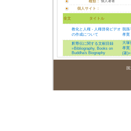
種類：
個人著者
個人サイト：
全文
タイトル
教化と人権 - 人権啓発ビデオ
我孫子高
の作成について
孝寛 (
大塚健義
釈尊伝に関する文献目録
孝寛 (
=Bibliography, Books on
Buddha's Biography
(著)=
国