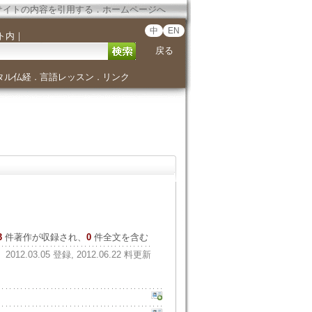
サイトの内容を引用する
．
ホームページへ
中
EN
ト内
｜
戻る
タル仏経
言語レッスン
リンク
．
．
3
件著作が収録され、
0
件全文を含む
2012.03.05 登録, 2012.06.22 料更新