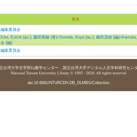
著者
典編集委員会
o, Enichi (au.)
;
薗田香融 (著)=Sonoda, Koyu (au.)
;
鎌田茂雄 (編)=Kamata, S
 (編)
典編集委員会
立台湾大学
文学部仏教学センター
．
国立台湾大学デジタル人文学科研究セン
National Taiwan University Library © 1995 - 2026. All rights reserved
doi:10.6681/NTURCDH.DB_DLMBS/Collection