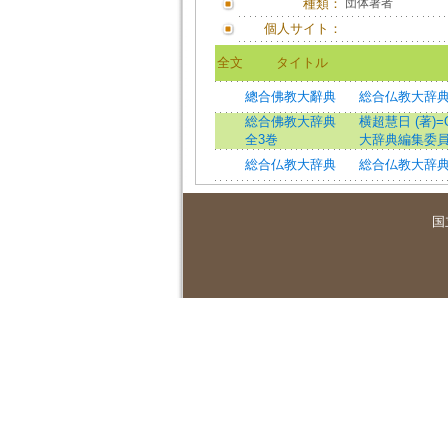
種類：
団体著者
個人サイト：
全文
タイトル
總合佛教大辭典
総合仏教大辞
総合佛教大辞典
横超慧日 (著)=Och
全3巻
大辞典編集委員会
総合仏教大辞典
総合仏教大辞
国