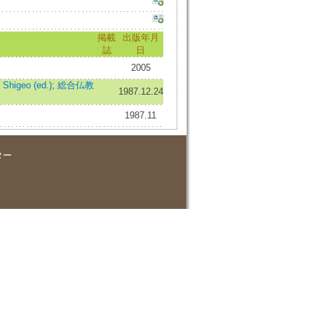
掲載
出版年月
誌
日
2005
higeo (ed.)
;
総合仏教
1987.12.24
1987.11
ター