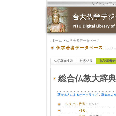
サイトマップ
．
．
ホーム
>
仏学著者データベース
仏学著者検索
検索結果
仏学著者デ
総合仏教大辞
．
著者本人によるオーソライズ
著者本人
シリアル番号：
67716
別名：