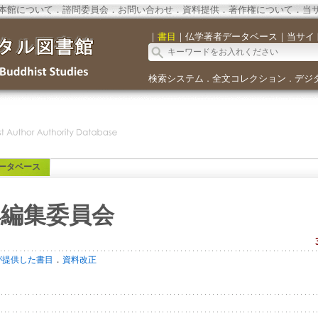
本館について
．
諮問委員会
．
お問い合わせ
．
資料提供
．
著作権について
．
当
｜
書目
｜
仏学著者データベース
｜
当サイ
検索システム
全文コレクション
デジ
．
．
ータベース
典編集委員会
．
が提供した書目
資料改正