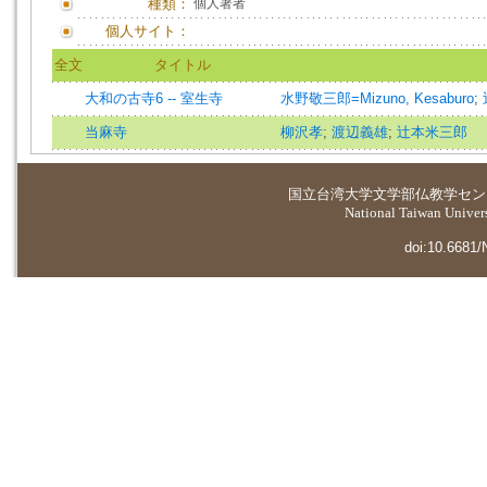
種類：
個人著者
個人サイト：
全文
タイトル
大和の古寺6 -- 室生寺
水野敬三郎=Mizuno, Kesaburo
;
当麻寺
柳沢孝
;
渡辺義雄
;
辻本米三郎
国立台湾大学
文学部仏教学セン
National Taiwan Universi
doi:10.6681