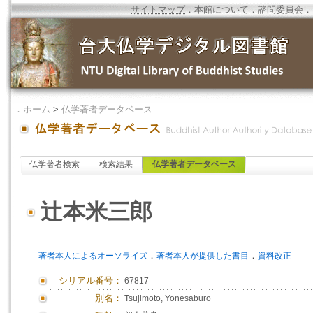
サイトマップ
．
本館について
．
諮問委員会
．
．
ホーム
>
仏学著者データベース
仏学著者検索
検索結果
仏学著者データベース
辻本米三郎
．
．
著者本人によるオーソライズ
著者本人が提供した書目
資料改正
シリアル番号：
67817
別名：
Tsujimoto, Yonesaburo