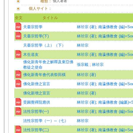
種類：
個人著者
個人サイト：
全文
タイトル
天臺宗哲學
林玠宗 (著)
;
南瀛佛教會 (編)=South S
天臺宗哲學(下)
林玠宗 (著)
;
南瀛佛教會 (編)=South S
天臺宗哲學（上）（下）
林玠宗
木生道友
林玠宗 (著)
;
南瀛佛教會 (編)=South S
佛化新青年會之解釋及東亞佛
張宗載
;
林玠宗
教徒之使命
佛化新青年會代表祭田橫
林玠宗 (著)
佛化新僧之宣言
林玠宗 (著)
;
南瀛佛教會 (編)=South S
佛化新增之宣言
林玠宗 (著)
受圓覺禪院應供
林玠宗 (著)
;
南瀛佛教會 (編纂)=South
法性宗哲學(一)
林玠宗 (著)
;
南瀛佛教會 (編)=South S
法性宗哲學（一）─（七）
林玠宗
法性宗哲學(二)
林玠宗 (著)
;
南瀛佛教會 (編)=South S