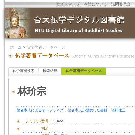
サイトマップ
．
本館について
．
諮問委員会
．
．
ホーム
>
仏学著者データベース
仏学著者検索
検索結果
仏学著者データベース
林玠宗
．
．
著者本人によるオーソライズ
著者本人が提供した書目
資料改正
シリアル番号：
68455
別名：