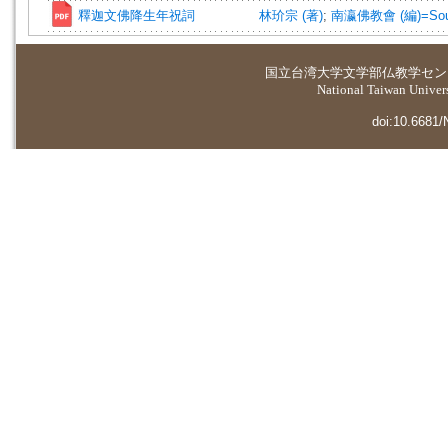
釋迦文佛降生年祝詞
林玠宗 (著)
;
南瀛佛教會 (編)=South S
国立台湾大学
文学部仏教学セン
National Taiwan Universi
doi:10.6681