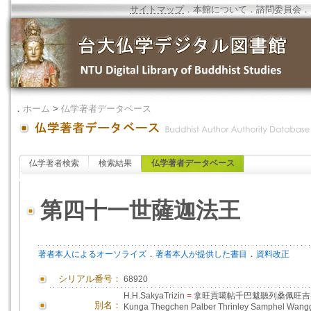
サイトマップ
．
本館について
．
諮問委員会
．
．
ホーム
>
仏学著者データベース
仏学著者検索
検索結果
仏学著者データベース
第四十一世薩迦法王
．
．
著者本人によるオーソライズ
著者本人が提供した書目
資料改正
シリアル番号：
68920
H.H.SakyaTrizin
=
拿旺貢噶帖千巴魃聽列桑佩旺
別名：
Kunga Thegchen Palber Thrinley Samphel Wang