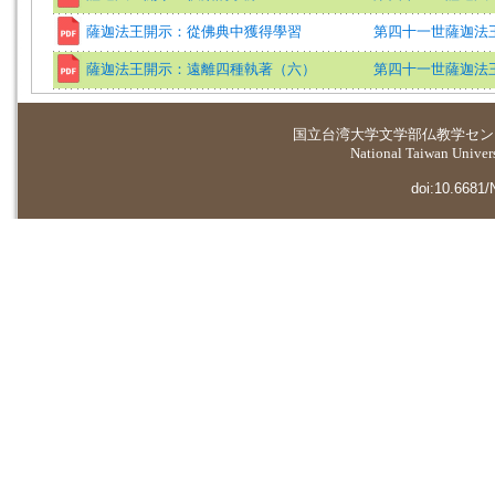
薩迦法王開示：從佛典中獲得學習
第四十一世薩迦法
薩迦法王開示：遠離四種執著（六）
第四十一世薩迦法王 (講述
国立台湾大学
文学部仏教学セン
National Taiwan Universi
doi:10.6681