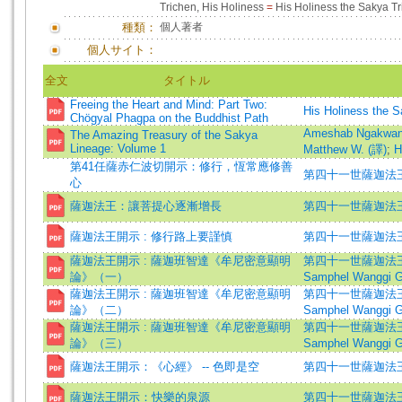
Trichen, His Holiness
=
His Holiness the Sakya T
種類：
個人著者
個人サイト：
全文
タイトル
Freeing the Heart and Mind: Part Two:
His Holiness the 
Chögyal Phagpa on the Buddhist Path
Ameshab Ngakwan
The Amazing Treasury of the Sakya
Lineage: Volume 1
Matthew W. (譯)
;
H
第41任薩赤仁波切開示：修行，恆常應修善
第四十一世薩迦法
心
薩迦法王：讓菩提心逐漸增長
第四十一世薩迦法王 
薩迦法王開示 : 修行路上要謹慎
第四十一世薩迦法王 (開示
薩迦法王開示 : 薩迦班智達《牟尼密意顯明
第四十一世薩迦法王 (開示)
論》（一）
Samphel Wanggi Gy
薩迦法王開示 : 薩迦班智達《牟尼密意顯明
第四十一世薩迦法王 (開示)
論》（二）
Samphel Wanggi Gy
薩迦法王開示 : 薩迦班智達《牟尼密意顯明
第四十一世薩迦法王 (開示)
論》（三）
Samphel Wanggi Gy
薩迦法王開示：《心經》 -- 色即是空
第四十一世薩迦法
薩迦法王開示：快樂的泉源
第四十一世薩迦法