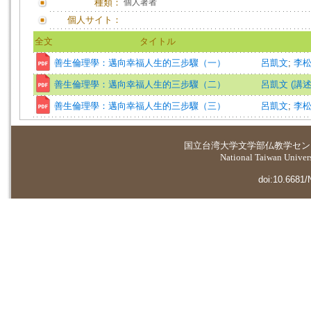
種類：
個人著者
個人サイト：
全文
タイトル
善生倫理學：邁向幸福人生的三步驟（一）
呂凱文
;
李
善生倫理學：邁向幸福人生的三步驟（二）
呂凱文 (講述)=L
善生倫理學：邁向幸福人生的三步驟（三）
呂凱文
;
李
国立台湾大学
文学部仏教学セン
National Taiwan Universi
doi:10.6681