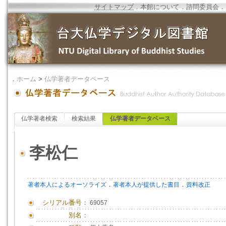
サイトマップ
．
本館について
．
諮問委員会
．
．
ホーム
>
仏学著者データベース
仏学著者検索
検索結果
仏学著者データベース
李松仁
．
．
著者本人によるオーソライズ
著者本人が提供した書目
資料改正
シリアル番号：
69057
別名：