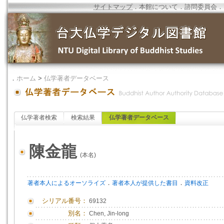
サイトマップ
．
本館について
．
諮問委員会
．
．
ホーム
>
仏学著者データベース
仏学著者検索
検索結果
仏学著者データベース
陳金龍
(本名)
．
．
著者本人によるオーソライズ
著者本人が提供した書目
資料改正
シリアル番号：
69132
別名：
Chen, Jin-long