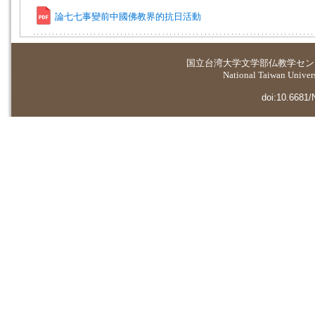
論七七事變前中國佛教界的抗日活動
国立台湾大学
文学部仏教学セン
National Taiwan Universi
doi:10.6681