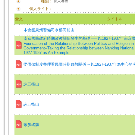
種類：
個人著者
個人サイト：
全文
タイトル
本會函泉州警備司令部同前由
南京國民政府時期政教關係發生的基礎 ── 以1927-1937年南
Foundation of the Relationship Between Politics and Religion in
Government--Taking the Relationship between Nanking National
1927-1937 as An Example
從僧伽制度整理看民國時期政教關係 -- 以1927-1937年為中心的
詠五指山
詠五指山
敬步瑤韻