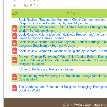
個人サイト：
全文
タイトル
Book Review: "Beyond the Mushroom Cloud: Commemoration, R
Responsibility after Hiroshima," by Yuki Miyamoto
Book Review: "When Tengu Talk: Hirata Atsutane's Ethnography
World," By Wilburn Hansen
Book Review: Faking Liberties: Religious Freedom in American
Japan by Jolyon Baraka Thomas
Book Review: Neither Monk Nor Layman: Clerical Marriage in 
Japanese Buddhism by Richard M. Jaffe
Book Review: Women in Japanese Religions by Barbara R. Am
Did Aum Change Everything? What Soka Gakkai Before, During,
the Aum Shinrikyō Affair Tells Us About the Persistent “Othern
Religions in Japan
Kōmeitō: Politics and Religion in Japan
Reconnecting with Everyday Life: Buddhism through Simple Ges
Café de Monk
The Aesthetics and Emotions of Religious Belonging: Examples
Buddhist World
国立台湾大学
文学部仏教学セン