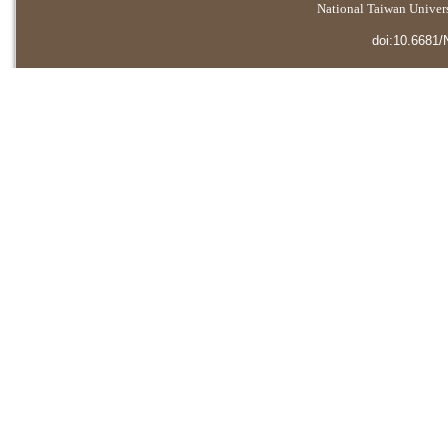
National Taiwan Universi
doi:10.6681