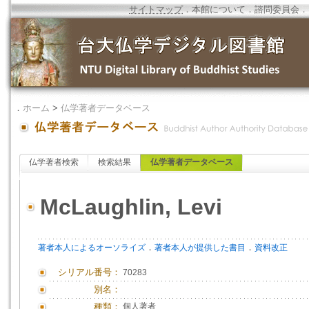
サイトマップ
．
本館について
．
諮問委員会
．
．
ホーム
>
仏学著者データベース
仏学著者検索
検索結果
仏学著者データベース
McLaughlin, Levi
．
．
著者本人によるオーソライズ
著者本人が提供した書目
資料改正
シリアル番号：
70283
別名：
種類：
個人著者