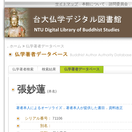
サイトマップ
．
本館について
．
諮問委員会
．
．
ホーム
>
仏学著者データベース
仏学著者検索
検索結果
仏学著者データベース
張妙蓮
(本名)
．
．
著者本人によるオーソライズ
著者本人が提供した書目
資料改正
シリアル番号：
71106
別名：