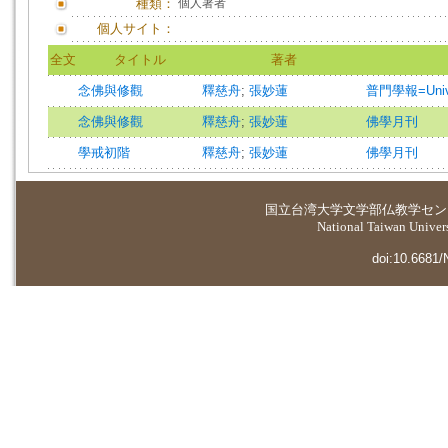
種類：
個人著者
個人サイト：
全文
タイトル
著者
念佛與修觀
釋慈舟
;
張妙蓮
普門學報=Univer
念佛與修觀
釋慈舟
;
張妙蓮
佛學月刊
學戒初階
釋慈舟
;
張妙蓮
佛學月刊
国立台湾大学
文学部仏教学セン
National Taiwan Universi
doi:10.6681