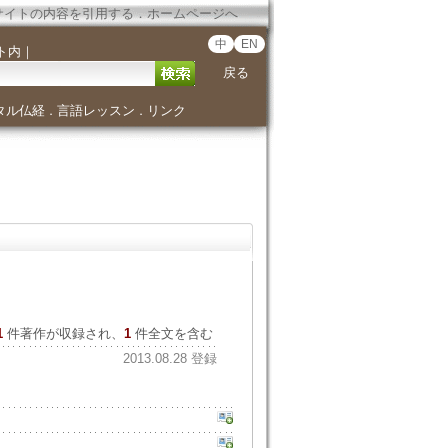
サイトの内容を引用する
．
ホームページへ
中
EN
ト内
｜
戻る
タル仏経
言語レッスン
リンク
．
．
1
件著作が収録され、
1
件全文を含む
2013.08.28 登録