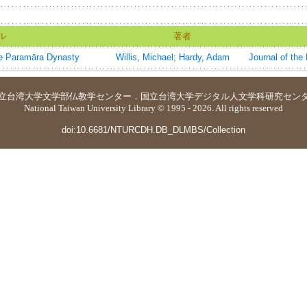
ル
著者
the Paramāra Dynasty
Willis, Michael
;
Hardy, Adam
Journal of the
立台湾大学
文学部仏教学センター
．
国立台湾大学デジタル人文学科研究セン
National Taiwan University Library © 1995 - 2026. All rights reserved
doi:10.6681/NTURCDH.DB_DLMBS/Collection