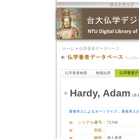
サイトマップ
．
．
ホーム
>
仏学著者データベース
仏学著者検索
検索結果
仏学著者デ
Hardy, Adam
(本名
．
著者本人によるオーソライズ
著者本人
シリアル番号：
71706
別名：
種類：
個人著者