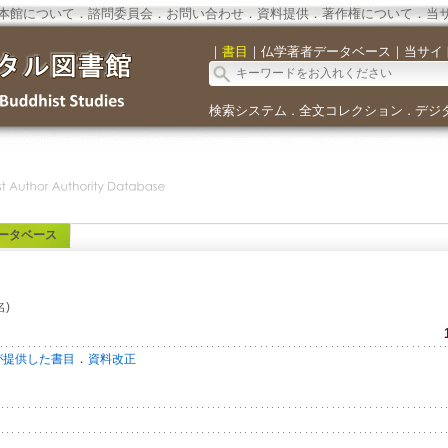
本館について
．
諮問委員会
．
お問い合わせ
．
資料提供
．
著作権について
．
当
｜
書目
｜
仏学著者データベース
｜
当サイ
検索システム
全文コレクション
デジ
．
．
ータベース
)
．
が提供した書目
資料改正