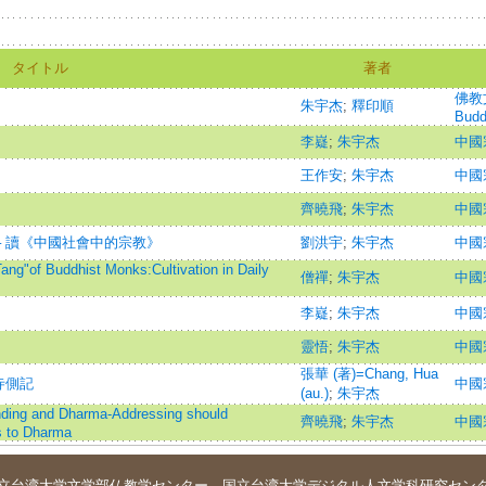
タイトル
著者
佛教文
朱宇杰
;
釋印順
Budd
李嶷
;
朱宇杰
中國宗
王作安
;
朱宇杰
中國宗
齊曉飛
;
朱宇杰
中國宗
─ 讀《中國社會中的宗教》
劉洪宇
;
朱宇杰
中國宗
Buddhist Monks:Cultivation in Daily
僧禪
;
朱宇杰
中國宗
李嶷
;
朱宇杰
中國宗
靈悟
;
朱宇杰
中國宗
張華 (著)=Chang, Hua
寺側記
中國宗
(au.)
;
朱宇杰
and Dharma-Addressing should
齊曉飛
;
朱宇杰
中國宗
s to Dharma
立台湾大学
文学部仏教学センター
．
国立台湾大学デジタル人文学科研究セン