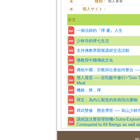
種類：
個人著者
個人サイト：
全文
一個法師的『禪·畫』人生
少林寺的禪七生活
支持佛教界開展講經交流活動
佛教與中國傳統文化
傳統中國：宗教與社會如何整合 ─
僧人過堂 ── 在吃飯中修行="Guo Tang"of 
Meal
機鋒．辨．禪
禪定：為內心製造的疾病找出藥物
禪武雙修 懸壺濟世 ── 嵩山少林
講經說法要契理契機=Sutra-Expounding 
Correspond to All Beings as well a
国