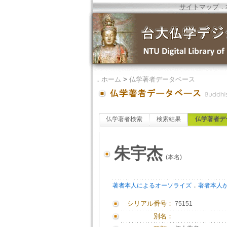
サイトマップ
．
．
ホーム
>
仏学著者データベース
仏学著者検索
検索結果
仏学著者デ
朱宇杰
(本名)
．
著者本人によるオーソライズ
著者本人
シリアル番号：
75151
別名：