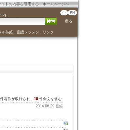
サイトの内容を引用する
．
ホームページへ
中
EN
ト内
｜
戻る
タル仏経
言語レッスン
リンク
．
．
件著作が収録され、
10
件全文を含む
2014.08.29 登録