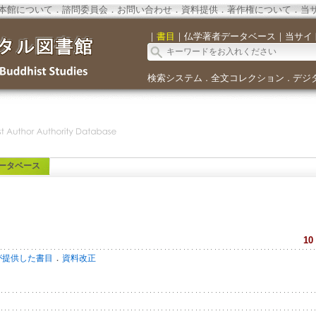
本館について
．
諮問委員会
．
お問い合わせ
．
資料提供
．
著作権について
．
当
｜
書目
｜
仏学著者データベース
｜
当サイ
検索システム
全文コレクション
デジ
．
．
ータベース
10
．
が提供した書目
資料改正