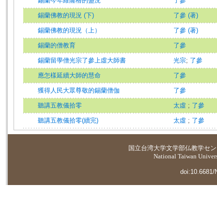
錫蘭今年維薩格的盛況
了參
錫蘭佛教的現況 (下)
了參 (著)
錫蘭佛教的現況（上）
了參 (著)
錫蘭的僧教育
了參
錫蘭留學僧光宗了參上虛大師書
光宗
;
了參
應怎樣延續大師的慧命
了參
獲得人民大眾尊敬的錫蘭僧伽
了參
聽講五教儀拾零
太虛
;
了參
聽講五教儀拾零(續完)
太虛
;
了參
国立台湾大学
文学部仏教学セン
National Taiwan Universi
doi:10.6681