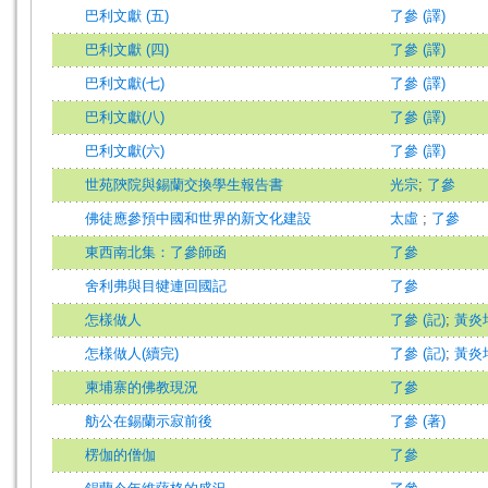
巴利文獻 (五)
了參 (譯)
巴利文獻 (四)
了參 (譯)
巴利文獻(七)
了參 (譯)
巴利文獻(八)
了參 (譯)
巴利文獻(六)
了參 (譯)
世苑陝院與錫蘭交換學生報告書
光宗
;
了參
佛徒應參預中國和世界的新文化建設
太虛
;
了參
東西南北集：了參師函
了參
舍利弗與目犍連回國記
了參
怎樣做人
了參 (記)
;
黃炎培
怎樣做人(續完)
了參 (記)
;
黃炎培
柬埔寨的佛教現況
了參
舫公在錫蘭示寂前後
了參 (著)
楞伽的僧伽
了參