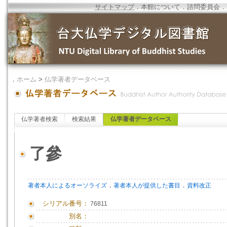
サイトマップ
．
本館について
．
諮問委員会
．
．
ホーム
>
仏学著者データベース
仏学著者検索
検索結果
仏学著者データベース
了參
．
．
著者本人によるオーソライズ
著者本人が提供した書目
資料改正
シリアル番号：
76811
別名：