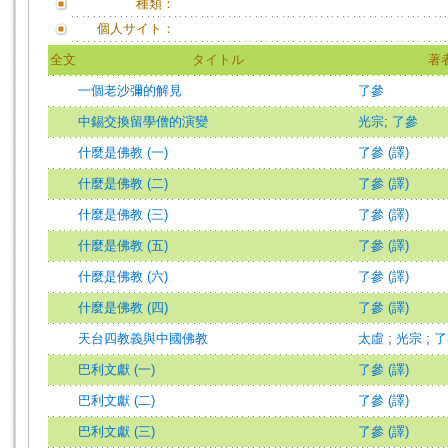
種類：
個人サイト：
全文
タイトル
著
一個老沙彌的解見
了參
中錫交換留學僧的演變
光宗
;
了參
什麼是佛教 (一)
了參 (譯)
什麼是佛教 (二)
了參 (譯)
什麼是佛教 (三)
了參 (譯)
什麼是佛教 (五)
了參 (譯)
什麼是佛教 (六)
了參 (譯)
什麼是佛教 (四)
了參 (譯)
天台四教義與中國佛教
太虛
;
光宗
;
了
巴利文獻 (一)
了參 (譯)
巴利文獻 (二)
了參 (譯)
巴利文獻 (三)
了參 (譯)