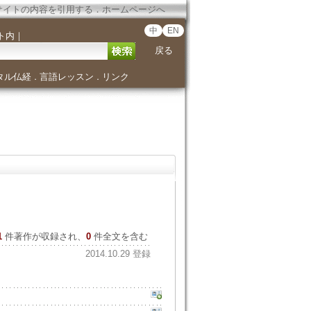
サイトの内容を引用する
．
ホームページへ
中
EN
ト内
｜
戻る
タル仏経
言語レッスン
リンク
．
．
1
件著作が収録され、
0
件全文を含む
2014.10.29 登録