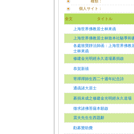
種類：
個人サイト：
全文
タイトル
上海世界佛教居士林來函
上海世界佛教居士林致本社駱季和
各處致寶靜法師函：上海世界佛教
士林來函
修建金光明經永久道場募捐啟
恭賀新禧
寄禪禪師生西二十週年紀念詩
通函諸大居士
募捐未成之修建金光明經永久道場
徵求諸佛菩薩本願啟
震夫先生生西題辭
勸募贊助費