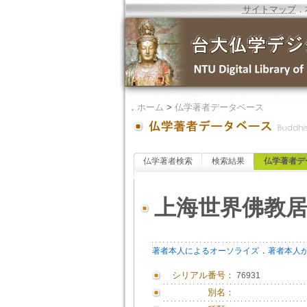
サイトマップ
．
．
ホーム
>
仏学著者データベース
仏学著者検索
検索結果
仏学著者デ
上海世界佛教
．
著者本人によるオーソライズ
著者本人
シリアル番号：
76931
別名：