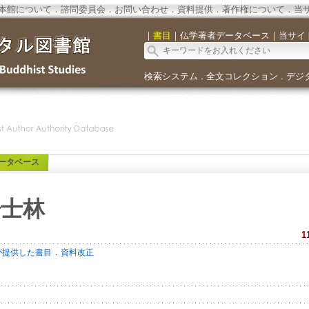
本館について
．
諮問委員会
．
お問い合わせ
．
資料提供
．
著作権について
．
当
｜
書目
｜
仏学著者データベース
｜
当サイ
検索システム
全文コレクション
デジ
．
．
ータベース
居士林
1
．
が提供した書目
資料改正