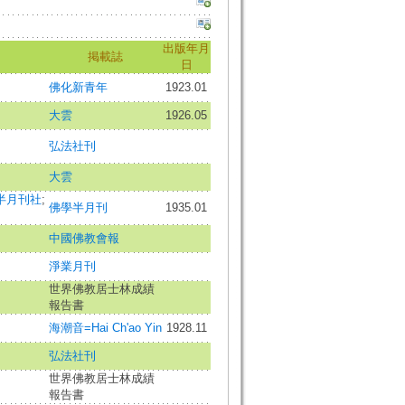
出版年月
掲載誌
日
佛化新青年
1923.01
大雲
1926.05
弘法社刊
大雲
半月刊社
;
佛學半月刊
1935.01
中國佛教會報
淨業月刊
世界佛教居士林成績
報告書
海潮音=Hai Ch'ao Yin
1928.11
弘法社刊
世界佛教居士林成績
報告書