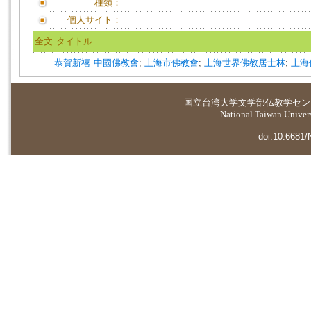
種類：
個人サイト：
全文
タイトル
恭賀新禧
中國佛教會
;
上海市佛教會
;
上海世界佛教居士林
;
上海
国立台湾大学
文学部仏教学セン
National Taiwan Universi
doi:10.6681