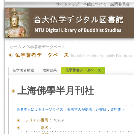
サイトマップ
．
本館について
．
諮問委員会
．
．
ホーム
>
仏学著者データベース
仏学著者検索
検索結果
仏学著者データベース
上海佛學半月刊社
．
．
著者本人によるオーソライズ
著者本人が提供した書目
資料改正
シリアル番号：
76969
別名：