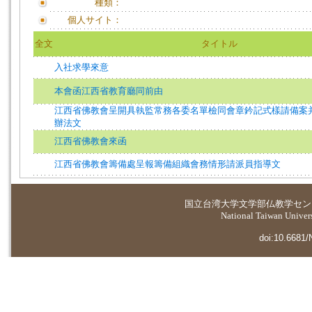
種類：
個人サイト：
全文
タイトル
入社求學來意
本會函江西省教育廳同前由
江西省佛教會呈開具執監常務各委名單檢同會章鈐記式樣請備案
辦法文
江西省佛教會來函
江西省佛教會籌備處呈報籌備組織會務情形請派員指導文
国立台湾大学
文学部仏教学セン
National Taiwan Universi
doi:10.6681