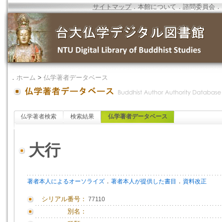
サイトマップ
．
本館について
．
諮問委員会
．
．
ホーム
>
仏学著者データベース
仏学著者検索
検索結果
仏学著者データベース
大行
．
．
著者本人によるオーソライズ
著者本人が提供した書目
資料改正
シリアル番号：
77110
別名：