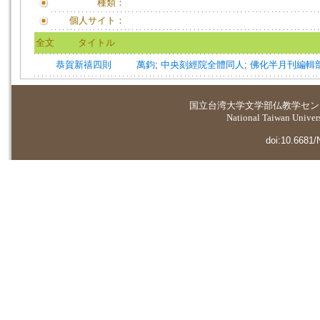
種類：
個人サイト：
全文
タイトル
恭賀新禧四則
萬鈞
;
中央刻經院全體同人
;
佛化半月刊編輯
国立台湾大学
文学部仏教学セン
National Taiwan Universi
doi:10.6681