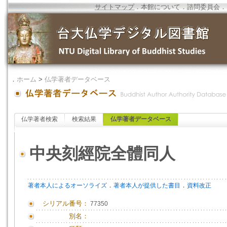
サイトマップ
．
本館について
．
諮問委員会
．
．
ホーム
>
仏学著者データベース
仏学著者検索
検索結果
仏学著者データベース
中央刻經院全體同人
．
．
著者本人によるオーソライズ
著者本人が提供した書目
資料改正
シリアル番号：
77350
別名：