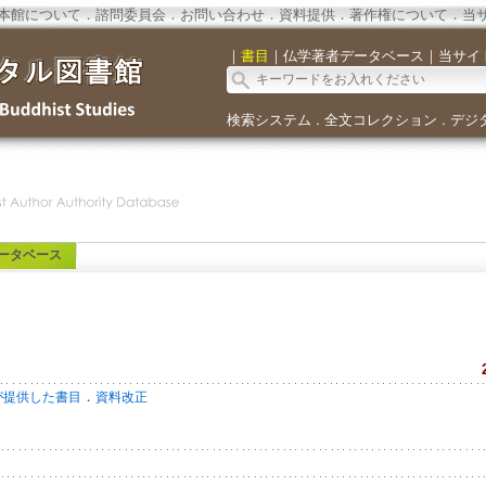
本館について
．
諮問委員会
．
お問い合わせ
．
資料提供
．
著作権について
．
当
｜
書目
｜
仏学著者データベース
｜
当サイ
検索システム
全文コレクション
デジ
．
．
ータベース
．
が提供した書目
資料改正