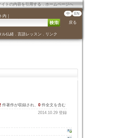
サイトの内容を引用する
．
ホームページへ
中
EN
ト内
｜
戻る
タル仏経
言語レッスン
リンク
．
．
2
件著作が収録され、
0
件全文を含む
2014.10.29 登録