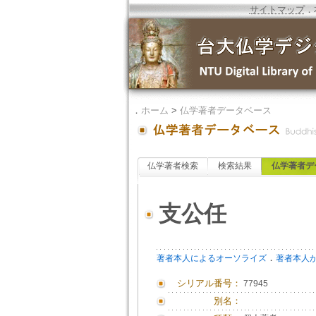
サイトマップ
．
．
ホーム
>
仏学著者データベース
仏学著者検索
検索結果
仏学著者デ
支公任
．
著者本人によるオーソライズ
著者本人
シリアル番号：
77945
別名：