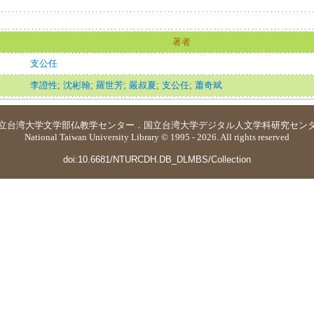
著者
支公任
李證性
;
沈彬翰
;
羅世芳
;
嚴叔夏
;
支公任
;
蕭奇斌
立台湾大学
文学部仏教学センター
．
国立台湾大学デジタル人文学科研究セン
National Taiwan University Library © 1995 - 2026. All rights reserved
doi:10.6681/NTURCDH.DB_DLMBS/Collection