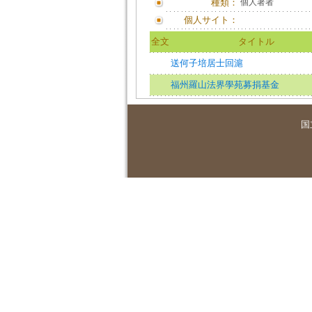
種類：
個人著者
個人サイト：
全文
タイトル
送何子培居士回滬
福州羅山法界學苑募捐基金
国