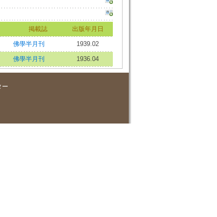
掲載誌
出版年月日
佛學半月刊
1939.02
佛學半月刊
1936.04
ター